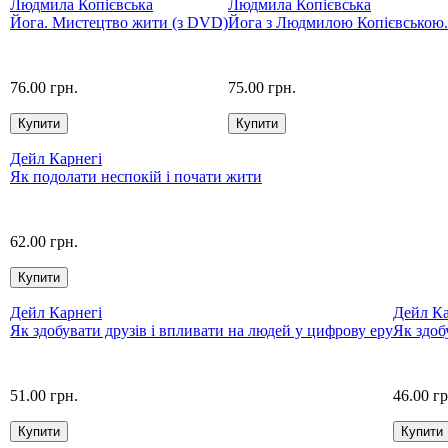
Людмила Копієвська
Людмила Копієвська
Йога. Мистецтво жити (з DVD)
Йога з Людмилою Копієвською.
76.00 грн.
75.00 грн.
Дейл Карнегі
Як подолати неспокій і почати жити
62.00 грн.
Дейл Карнегі
Дейл Ка
Як здобувати друзів і впливати на людей у цифрову еру
Як здоб
51.00 грн.
46.00 гр