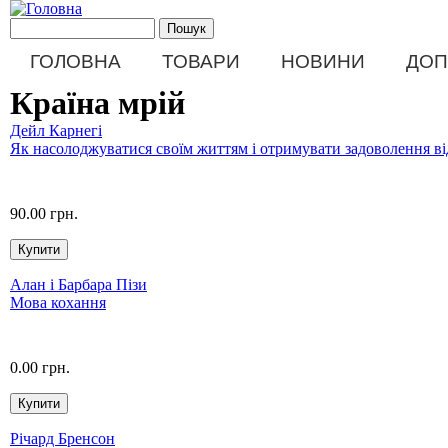
Перейти до основного матеріалу
Пошукова форма
Пошук
Main menu
ГОЛОВНА
ТОВАРИ
НОВИНИ
ДОП
Країна мрій
Дейл Карнегі
Як насолоджуватися своїм життям і отримувати задоволення ві
90.00 грн.
Алан і Барбара Пізи
Мова кохання
0.00 грн.
Річард Бренсон