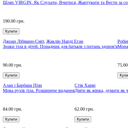
Шлях VIRGIN. Як Слухати, Вчитися, Жартувати та Вести за с
190.00 грн.
Джоан Лібманн-Сміт
,
Жаклін Нарді Еган
Робі
Знаки тіла в дітей. Порадник для батьків з питань здоров'я
Монах
90.00 грн.
75.00
Алан і Барбара Пізи
Стів Харві
Мова рухів тіла. Розширене видання
Діяти як жінка, думати як 
84.00 грн.
62.00 грн.