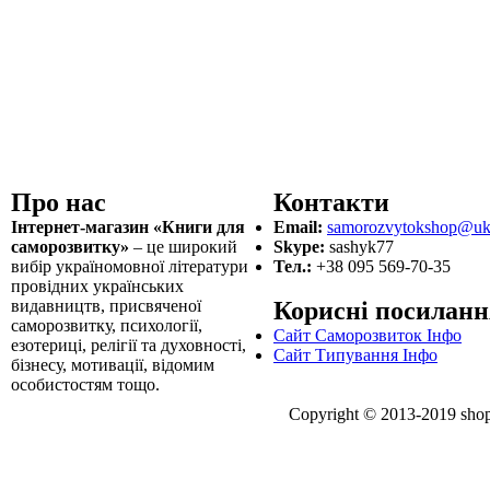
Про нас
Контакти
Інтернет-магазин «Книги для
Email:
samorozvytokshop@ukr
саморозвитку»
– це широкий
Skype:
sashyk77
вибір україномовної літератури
Тел.:
+38 095 569-70-35
провідних українських
видавництв, присвяченої
Корисні посиланн
саморозвитку, психології,
Сайт Саморозвиток Інфо
езотериці, релігії та духовності,
Сайт Типування Інфо
бізнесу, мотивації, відомим
особистостям тощо.
Copyright © 2013-2019 shop