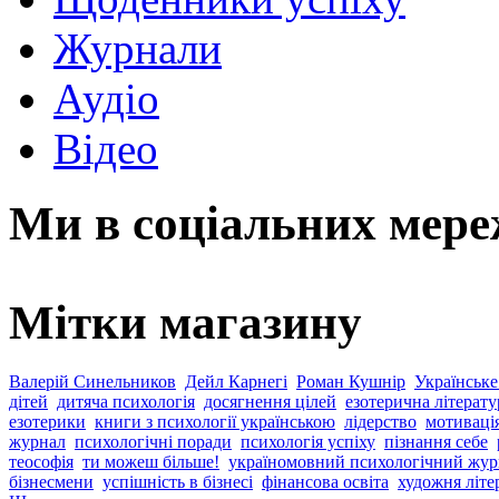
Журнали
Аудіо
Відео
Ми в соціальних мер
Мітки магазину
Валерій Синельников
Дейл Карнегі
Роман Кушнір
Українське
дітей
дитяча психологія
досягнення цілей
езотерична літерату
езотерики
книги з психології українською
лідерство
мотиваці
журнал
психологічні поради
психологія успіху
пізнання себе
теософія
ти можеш більше!
україномовний психологічний жур
бізнесмени
успішність в бізнесі
фінансова освіта
художня літе