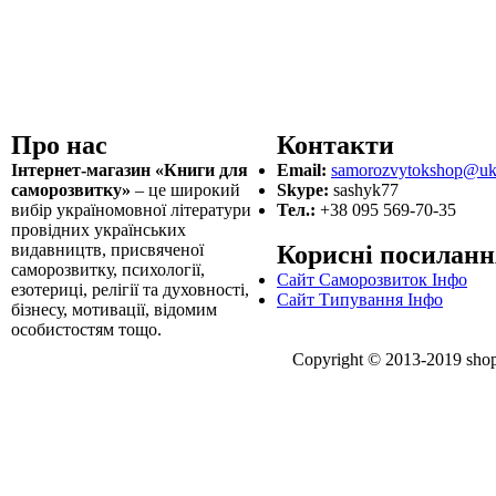
Про нас
Контакти
Інтернет-магазин «Книги для
Email:
samorozvytokshop@ukr
саморозвитку»
– це широкий
Skype:
sashyk77
вибір україномовної літератури
Тел.:
+38 095 569-70-35
провідних українських
видавництв, присвяченої
Корисні посиланн
саморозвитку, психології,
Сайт Саморозвиток Інфо
езотериці, релігії та духовності,
Сайт Типування Інфо
бізнесу, мотивації, відомим
особистостям тощо.
Copyright © 2013-2019 shop