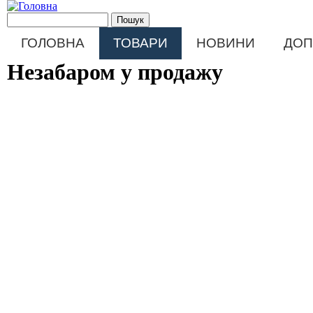
Перейти до основного матеріалу
Пошукова форма
Пошук
Main menu
ГОЛОВНА
ТОВАРИ
НОВИНИ
ДОП
Незабаром у продажу