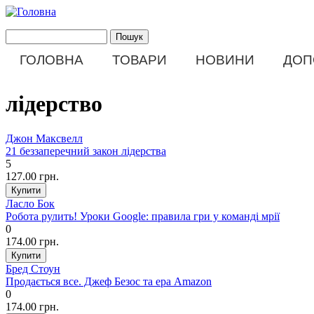
Перейти до основного матеріалу
Пошук
Пошукова форма
ГОЛОВНА
ТОВАРИ
НОВИНИ
ДОП
Main menu
лідерство
Джон Максвелл
21 беззаперечний закон лідерства
5
127.00 грн.
Ласло Бок
Робота рулить! Уроки Google: правила гри у команді мрії
0
174.00 грн.
Бред Стоун
Продається все. Джеф Безос та ера Amazon
0
174.00 грн.