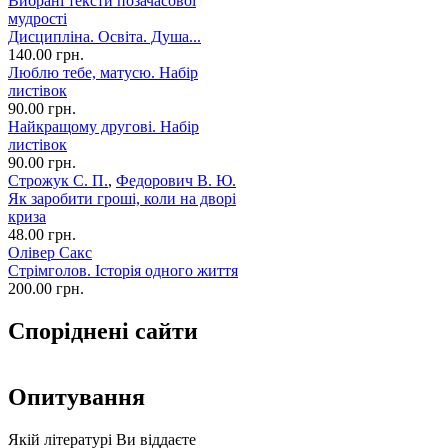
Вибрані тексти позачасової
мудрості
Дисципліна. Освіта. Душа...
140.00 грн.
Люблю тебе, матусю. Набір
листівок
90.00 грн.
Найкращому другові. Набір
листівок
90.00 грн.
Строжук С. П.
,
Федорович В. Ю.
Як заробити гроші, коли на дворі
криза
48.00 грн.
Олівер Сакс
Стрімголов. Історія одного життя
200.00 грн.
Споріднені сайти
Опитування
Якій літературі Ви віддаєте