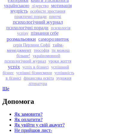
езотерики
книги з психології
українською
мотивація
лідерство
мудрість
особисте зростання
практичні поради
притчі
психологічний журнал
психологічні поради
психологія
пізнання себе
успіху
розмальовки
саморозвиток
тайм-
серія Перлини Софії
менеджмент
теософія
ти можеш
більше!
україномовний
психологічний журнал
уроки життя
успіх
успіх в бізнесі
успішний
бізнес
успішні бізнесмени
успішність
в бізнесі
фінансова освіта
художня
література
Ще
Допомога
Як замовити?
Як оплатити?
Як увійти у свій акаунт?
Не прийшов лист-