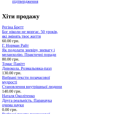
підтвердження
Хіти продажу
Регіна Бретт
Бог ніколи не моргає. 50 уроків,
які змінять твоє життя
60.00 грн.
Г. Норман Райт
Як подолати зневіру, зневагу і
меланхолію. Практичні поради
80.00 грн.
Томас Павітт
Дивокола. Розмальовка-пазл
130.00 грн.
Вибрані тексти позачасової
мудрості
Становлення внутрішньої людини
140.00 грн.
Наталя Околітенко
Друга реальність. Паранаука
очима науки
0.00 грн.