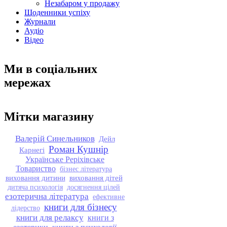
Незабаром у продажу
Щоденники успіху
Журнали
Аудіо
Відео
Ми в соціальних
мережах
Мітки магазину
Валерій Синельников
Дейл
Роман Кушнір
Карнегі
Українське Реріхівське
Товариство
бізнес література
виховання дитини
виховання дітей
дитяча психологія
досягнення цілей
езотерична література
ефективне
книги для бізнесу
лідерство
книги для релаксу
книги з