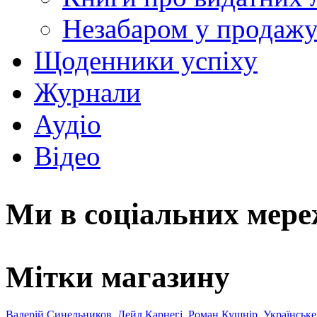
Незабаром у продаж
Щоденники успіху
Журнали
Аудіо
Відео
Ми в соціальних мер
Мітки магазину
Валерій Синельников
Дейл Карнегі
Роман Кушнір
Українське