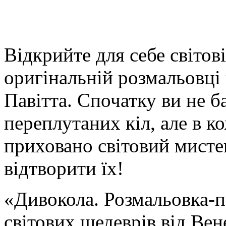
Відкрийте для себе світов
оригінальній розмальовці 
Павітта. Спочатку ви не б
переплутаних кіл, але в к
приховано світовий мист
відтворити їх!
«Дивокола. Розмальовка-п
світових шедеврів від Ве