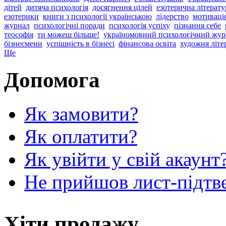
дітей
дитяча психологія
досягнення цілей
езотерична літерату
езотерики
книги з психології українською
лідерство
мотиваці
журнал
психологічні поради
психологія успіху
пізнання себе
теософія
ти можеш більше!
україномовний психологічний жур
бізнесмени
успішність в бізнесі
фінансова освіта
художня літе
Ще
Допомога
Як замовити?
Як оплатити?
Як увійти у свій акаунт
Не прийшов лист-підтв
Хіти продажу