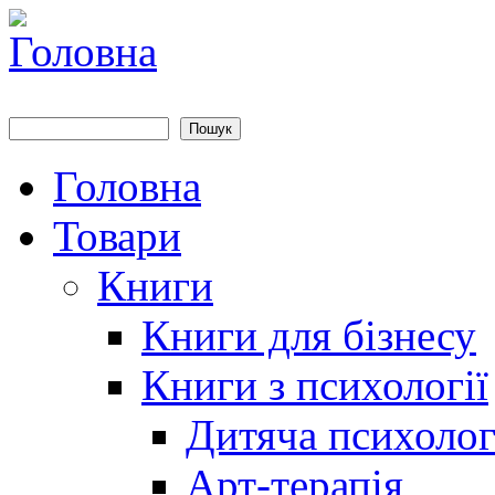
Перейти до основного матеріалу
Пошук
Пошукова форма
Головна
Main menu
Товари
Книги
Книги для бізнесу
Книги з психології
Дитяча психолог
Арт-терапія