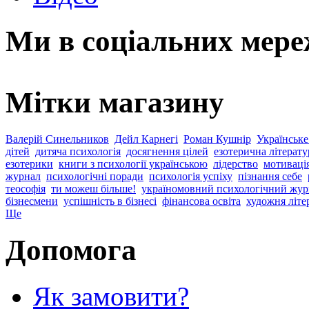
Ми в соціальних мер
Мітки магазину
Валерій Синельников
Дейл Карнегі
Роман Кушнір
Українське
дітей
дитяча психологія
досягнення цілей
езотерична літерату
езотерики
книги з психології українською
лідерство
мотиваці
журнал
психологічні поради
психологія успіху
пізнання себе
теософія
ти можеш більше!
україномовний психологічний жур
бізнесмени
успішність в бізнесі
фінансова освіта
художня літе
Ще
Допомога
Як замовити?