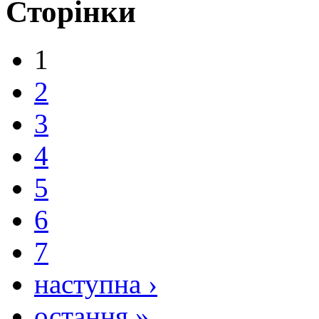
Сторінки
1
2
3
4
5
6
7
наступна ›
остання »