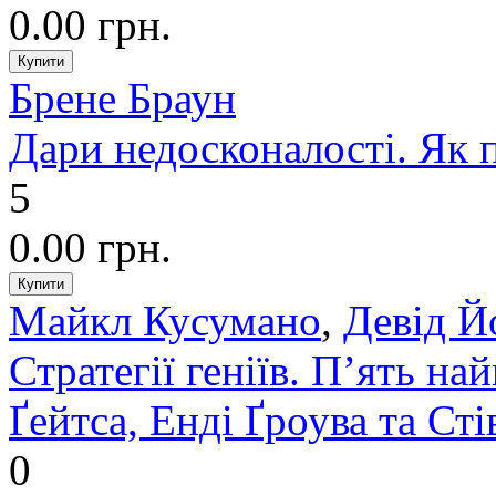
0.00 грн.
Брене Браун
Дари недосконалості. Як 
5
0.00 грн.
Майкл Кусумано
,
Девід Й
Стратегії геніїв. П’ять на
Ґейтса, Енді Ґроува та Ст
0