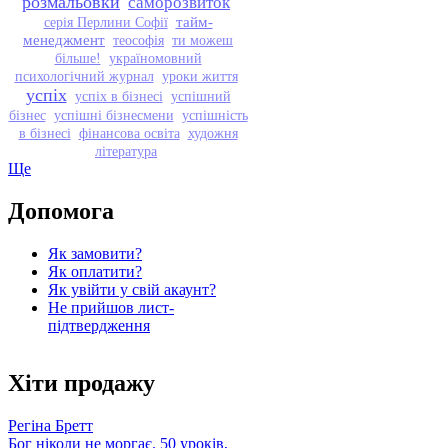
розмальовки
саморозвиток
тайм-
серія Перлини Софії
менеджмент
теософія
ти можеш
більше!
україномовний
психологічний журнал
уроки життя
успіх
успіх в бізнесі
успішний
бізнес
успішні бізнесмени
успішність
в бізнесі
фінансова освіта
художня
література
Ще
Допомога
Як замовити?
Як оплатити?
Як увійти у свій акаунт?
Не прийшов лист-
підтвердження
Хіти продажу
Регіна Бретт
Бог ніколи не моргає. 50 уроків,