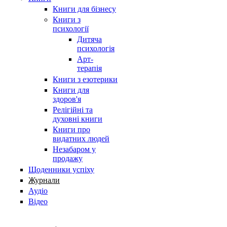
Книги для бізнесу
Книги з
психології
Дитяча
психологія
Арт-
терапія
Книги з езотерики
Книги для
здоров'я
Релігійні та
духовні книги
Книги про
видатних людей
Незабаром у
продажу
Щоденники успіху
Журнали
Аудіо
Відео