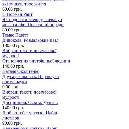
які змінять твоє життя
60.00 грн.
Г. Норман Райт
Як подолати зневіру, зневагу і
меланхолію. Практичні поради
80.00 грн.
Томас Павітт
Дивокола. Розмальовка-пазл
130.00 грн.
Вибрані тексти позачасової
мудрості
Становлення внутрішньої людини
140.00 грн.
Наталя Околітенко
Друга реальність. Паранаука
очима науки
0.00 грн.
Вибрані тексти позачасової
мудрості
Дисципліна. Освіта. Душа...
140.00 грн.
Люблю тебе, матусю. Набір
листівок
90.00 грн.
Найкращому другові. Набір