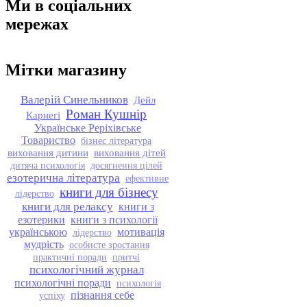
Ми в соціальних
мережах
Мітки магазину
Валерій Синельников
Дейл
Роман Кушнір
Карнегі
Українське Реріхівське
Товариство
бізнес література
виховання дитини
виховання дітей
дитяча психологія
досягнення цілей
езотерична література
ефективне
книги для бізнесу
лідерство
книги для релаксу
книги з
езотерики
книги з психології
українською
мотивація
лідерство
мудрість
особисте зростання
практичні поради
притчі
психологічний журнал
психологічні поради
психологія
пізнання себе
успіху