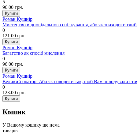
5
96.00 грн.
Роман Кушнір
Мистецтво відповідального спілкування, або як знаходити гл
0
121.00 грн.
Роман Кушнір
Багатство як спосіб мислення
0
96.00 грн.
Роман Кушнір
Великий оратор. Або як говорити так, щоб Вам аплодували сто
0
123.00 грн.
Кошик
У Вашому кошику ще нема
товарів