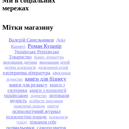
Ми в соціальних
мережах
Мітки магазину
Валерій Синельников
Дейл
Роман Кушнір
Карнегі
Українське Реріхівське
Товариство
бізнес література
виховання дитини
виховання дітей
дитяча психологія
досягнення цілей
езотерична література
ефективне
книги для бізнесу
лідерство
книги для релаксу
книги з
езотерики
книги з психології
українською
мотивація
лідерство
мудрість
особисте зростання
практичні поради
притчі
психологічний журнал
психологічні поради
психологія
пізнання себе
успіху
розмальовки
саморозвиток