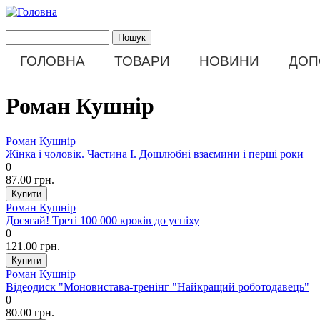
Перейти до основного матеріалу
Пошук
Пошукова форма
ГОЛОВНА
ТОВАРИ
НОВИНИ
ДОП
Main menu
Роман Кушнір
Роман Кушнір
Жінка і чоловік. Частина І. Дошлюбні взаємини і перші роки
0
87.00 грн.
Роман Кушнір
Досягай! Треті 100 000 кроків до успіху
0
121.00 грн.
Роман Кушнір
Відеодиск "Моновистава-тренінг "Найкращий роботодавець"
0
80.00 грн.