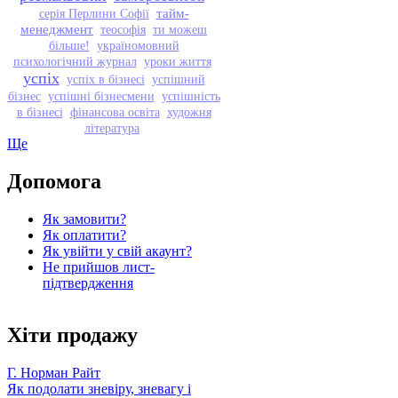
тайм-
серія Перлини Софії
менеджмент
теософія
ти можеш
більше!
україномовний
психологічний журнал
уроки життя
успіх
успіх в бізнесі
успішний
бізнес
успішні бізнесмени
успішність
в бізнесі
фінансова освіта
художня
література
Ще
Допомога
Як замовити?
Як оплатити?
Як увійти у свій акаунт?
Не прийшов лист-
підтвердження
Хіти продажу
Г. Норман Райт
Як подолати зневіру, зневагу і