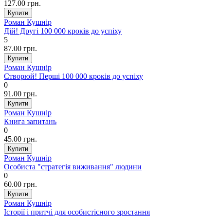
127.00 грн.
Роман Кушнір
Дій! Другі 100 000 кроків до успіху
5
87.00 грн.
Роман Кушнір
Створюй! Перші 100 000 кроків до успіху
0
91.00 грн.
Роман Кушнір
Книга запитань
0
45.00 грн.
Роман Кушнір
Особиста "стратегія виживання" людини
0
60.00 грн.
Роман Кушнір
Історії і притчі для особистісного зростання