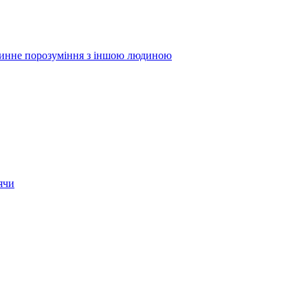
ибинне порозуміння з іншою людиною
ячи