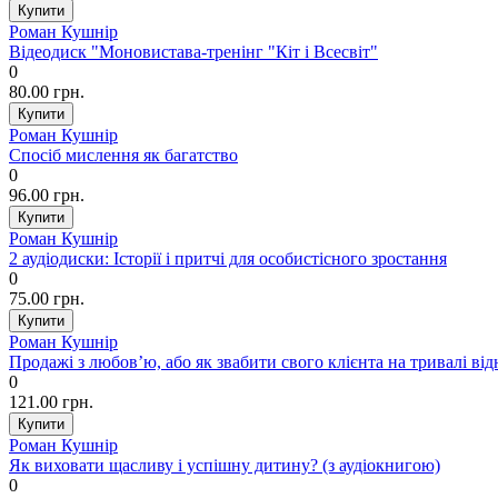
Роман Кушнір
Відеодиск "Моновистава-тренінг "Кіт і Всесвіт"
0
80.00 грн.
Роман Кушнір
Спосіб мислення як багатство
0
96.00 грн.
Роман Кушнір
2 аудіодиски: Історії і притчі для особистісного зростання
0
75.00 грн.
Роман Кушнір
Продажі з любов’ю, або як звабити свого клієнта на тривалі ві
0
121.00 грн.
Роман Кушнір
Як виховати щасливу і успішну дитину? (з аудіокнигою)
0