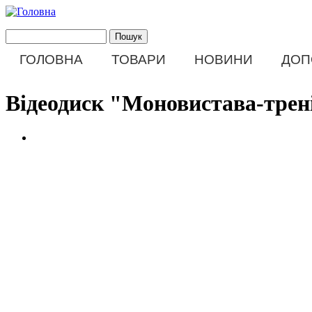
Перейти до основного матеріалу
Пошук
Пошукова форма
ГОЛОВНА
ТОВАРИ
НОВИНИ
ДОП
Main menu
Відеодиск "Моновистава-трені