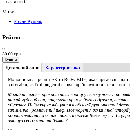
в наявності
Мітки:
Роман Кушнір
Рейтинг:
0
80.00 грн.
Детальний опис
(активна
Характеристика
Tab group
вкладка)
Моновистава-тренінг «Кіт і ВСЕСВІТ», яка спрямована на те 
зрозуміли, як їхні щоденні слова і дрібні вчинки впливають 
Молодий чоловік прокидається вранці у своєму ліжку під няв
такий чудовий сон, приречено прямує його годувати, вилива
обурення. Неймовірне відчуття щоденної рутинності і безвих
запізнення і розлючений шеф. Повторення домашньої історії у
робить людина на основі таких підказок Всесвіту? … І що р
викинув свого кота на балкон?