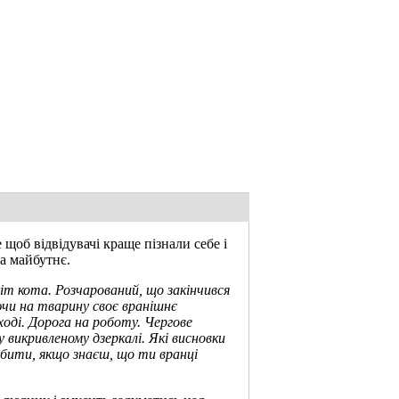
щоб відвідувачі краще пізнали себе і
на майбутнє.
кіт кота. Розчарований, що закінчився
ючи на тварину своє вранішнє
оді. Дорога на роботу. Чергове
 викривленому дзеркалі. Які висновки
обити, якщо знаєш, що ти вранці