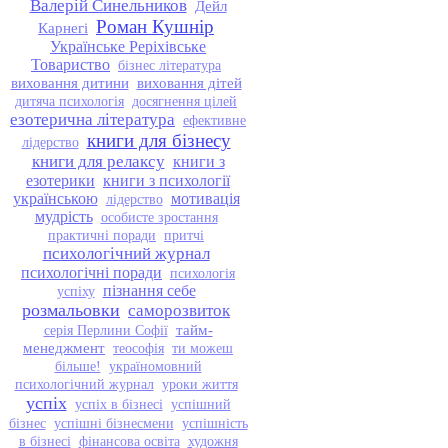
Валерій Синельников
Дейл
Роман Кушнір
Карнегі
Українське Реріхівське
Товариство
бізнес література
виховання дитини
виховання дітей
дитяча психологія
досягнення цілей
езотерична література
ефективне
книги для бізнесу
лідерство
книги для релаксу
книги з
езотерики
книги з психології
українською
мотивація
лідерство
мудрість
особисте зростання
практичні поради
притчі
психологічний журнал
психологічні поради
психологія
пізнання себе
успіху
розмальовки
саморозвиток
тайм-
серія Перлини Софії
менеджмент
теософія
ти можеш
більше!
україномовний
психологічний журнал
уроки життя
успіх
успіх в бізнесі
успішний
бізнес
успішні бізнесмени
успішність
в бізнесі
фінансова освіта
художня