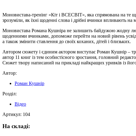
Моновистава-тренінг «Кіт і ВСЕСВІТ», яка спрямована на те щоб
зрозуміли, як їхні щоденні слова і дрібні вчинки впливають на
Моновистава Романа Кушніра не залишить байдужою жодну люд
щоденними вчинками, допоможе перейти на новий рівень усвідо
а також змінити ставлення до своїх коханих, дітей і близьких.
Автором сюжету і єдиним актором виступає Роман Кушнір – тр
автор 11 книг із тем особистісного зростання, головний редак
Сюжет твору написаний на прикладі найкращих уривків із його 
Автор:
Роман Кушнір
Розділ:
Відео
Артикул:
104
На складі: