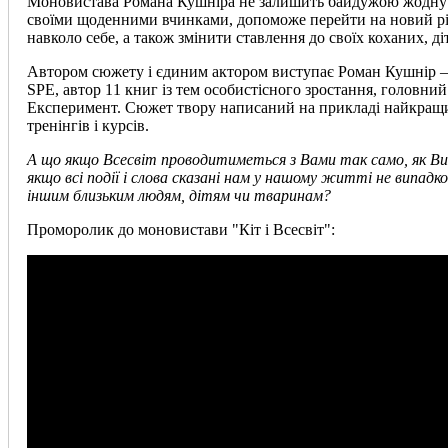
Моновистава Романа Кушніра не залишить байдужою жодну 
своїми щоденними вчинками, допоможе перейти на новий рів
навколо себе, а також змінити ставлення до своїх коханих, ді
Автором сюжету і єдиним актором виступає Роман Кушнір –
SPE, автор 11 книг із тем особистісного зростання, головни
Експеримент. Сюжет твору написаний на прикладі найкращи
тренінгів і курсів.
А що якщо Всесвіт проводитиметься з Вами так само, як Ви
якщо всі події і слова сказані нам у нашому житті не випадков
іншим близьким людям, дітям чи тваринам?
Проморолик до моновистави "Кіт і Всесвіт":