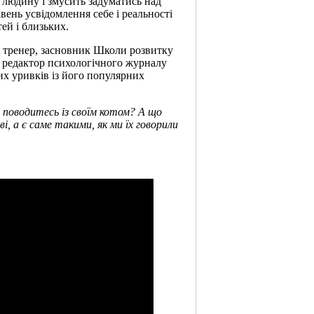
людину і змусить задуматись над
ень усвідомлення себе і реальності
тей і близьких.
 тренер, засновник Школи розвитку
й редактор психологічного журналу
х уривків із його популярних
 поводитесь із своїм котом? А що
і, а є саме такими, як ми їх говорили