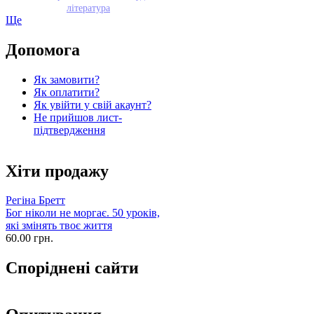
література
Ще
Допомога
Як замовити?
Як оплатити?
Як увійти у свій акаунт?
Не прийшов лист-
підтвердження
Хіти продажу
Регіна Бретт
Бог ніколи не моргає. 50 уроків,
які змінять твоє життя
60.00 грн.
Споріднені сайти