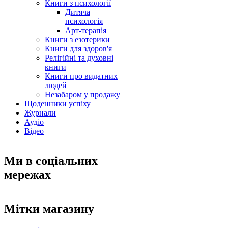
Книги з психології
Дитяча
психологія
Арт-терапія
Книги з езотерики
Книги для здоров'я
Релігійні та духовні
книги
Книги про видатних
людей
Незабаром у продажу
Щоденники успіху
Журнали
Аудіо
Відео
Ми в соціальних
мережах
Мітки магазину