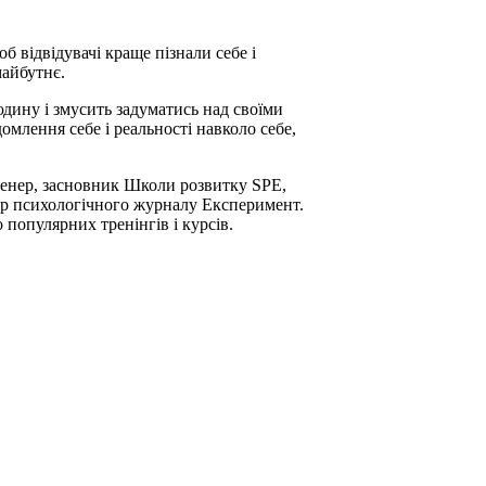
 відвідувачі краще пізнали себе і
 майбутнє.
ину і змусить задуматись над своїми
млення себе і реальності навколо себе,
енер, засновник Школи розвитку SPE,
тор психологічного журналу Експеримент.
популярних тренінгів і курсів.