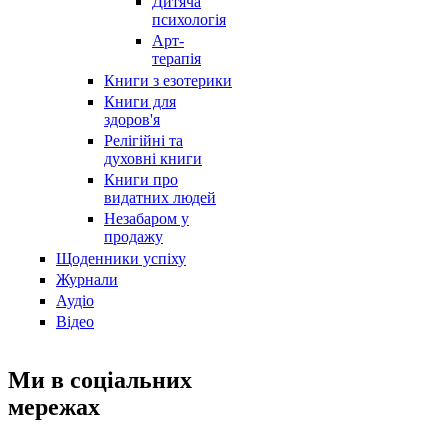
Дитяча
психологія
Арт-
терапія
Книги з езотерики
Книги для
здоров'я
Релігійні та
духовні книги
Книги про
видатних людей
Незабаром у
продажу
Щоденники успіху
Журнали
Аудіо
Відео
Ми в соціальних
мережах