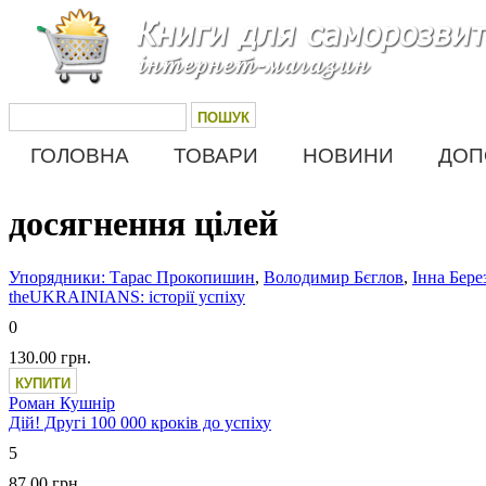
Перейти до основного матеріалу
Пошук
Пошукова форма
ГОЛОВНА
ТОВАРИ
НОВИНИ
ДОП
Main menu
досягнення цілей
Упорядники: Тарас Прокопишин
,
Володимир Бєглов
,
Інна Бере
theUKRAINIANS: історії успіху
0
130.00 грн.
Роман Кушнір
Дій! Другі 100 000 кроків до успіху
5
87.00 грн.