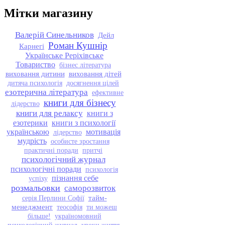
Мітки магазину
Валерій Синельников
Дейл
Роман Кушнір
Карнегі
Українське Реріхівське
Товариство
бізнес література
виховання дитини
виховання дітей
дитяча психологія
досягнення цілей
езотерична література
ефективне
книги для бізнесу
лідерство
книги для релаксу
книги з
езотерики
книги з психології
українською
мотивація
лідерство
мудрість
особисте зростання
практичні поради
притчі
психологічний журнал
психологічні поради
психологія
пізнання себе
успіху
розмальовки
саморозвиток
тайм-
серія Перлини Софії
менеджмент
теософія
ти можеш
більше!
україномовний
психологічний журнал
уроки життя