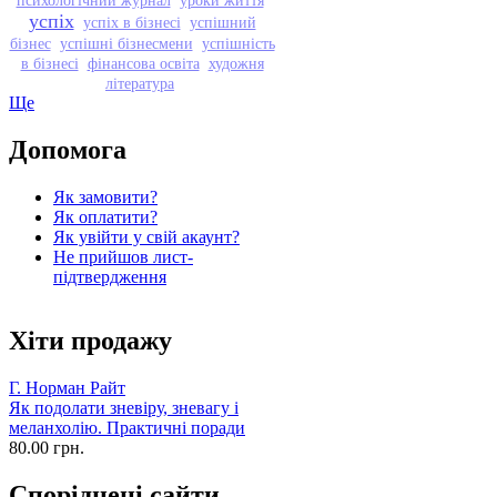
успіх
успіх в бізнесі
успішний
бізнес
успішні бізнесмени
успішність
в бізнесі
фінансова освіта
художня
література
Ще
Допомога
Як замовити?
Як оплатити?
Як увійти у свій акаунт?
Не прийшов лист-
підтвердження
Хіти продажу
Г. Норман Райт
Як подолати зневіру, зневагу і
меланхолію. Практичні поради
80.00 грн.
Споріднені сайти