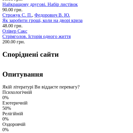
Найкращому другові. Набір листівок
90.00 грн.
Строжук С. П.
,
Федорович В. Ю.
Як заробити гроші, коли на дворі криза
48.00 грн.
Олівер Сакс
Стрімголов. Історія одного життя
200.00 грн.
Споріднені сайти
Опитування
Якій літературі Ви віддаєте перевагу?
Психологічній
0%
Езотеричній
50%
Релігійній
0%
Оздоровчій
0%