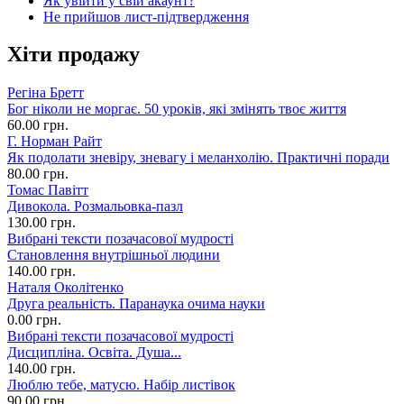
Як увійти у свій акаунт?
Не прийшов лист-підтвердження
Хіти продажу
Регіна Бретт
Бог ніколи не моргає. 50 уроків, які змінять твоє життя
60.00 грн.
Г. Норман Райт
Як подолати зневіру, зневагу і меланхолію. Практичні поради
80.00 грн.
Томас Павітт
Дивокола. Розмальовка-пазл
130.00 грн.
Вибрані тексти позачасової мудрості
Становлення внутрішньої людини
140.00 грн.
Наталя Околітенко
Друга реальність. Паранаука очима науки
0.00 грн.
Вибрані тексти позачасової мудрості
Дисципліна. Освіта. Душа...
140.00 грн.
Люблю тебе, матусю. Набір листівок
90.00 грн.