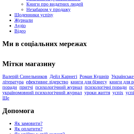
Книги про видатних людей
Незабаром у продажу
Щоденники успіху
Журнали
Аудіо
Відео
Ми в соціальних мережах
Мітки магазину
Валерій Синельников
Дейл Карнегі
Роман Кушнір
Українське
література
ефективне лідерство
книги для бізнесу
книги для р
поради
притчі
психологічний журнал
психологічні поради
пс
україномовний психологічний журнал
уроки життя
успіх
успі
Ще
Допомога
Як замовити?
Як оплатити?