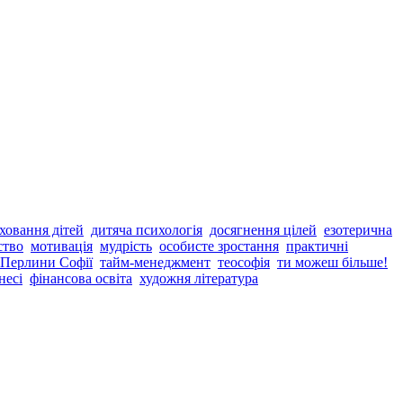
ховання дітей
дитяча психологія
досягнення цілей
езотерична
ство
мотивація
мудрість
особисте зростання
практичні
 Перлини Софії
тайм-менеджмент
теософія
ти можеш більше!
несі
фінансова освіта
художня література