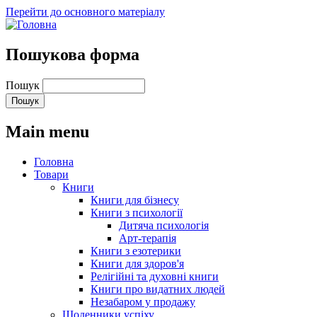
Перейти до основного матеріалу
Пошукова форма
Пошук
Main menu
Головна
Товари
Книги
Книги для бізнесу
Книги з психології
Дитяча психологія
Арт-терапія
Книги з езотерики
Книги для здоров'я
Релігійні та духовні книги
Книги про видатних людей
Незабаром у продажу
Щоденники успіху