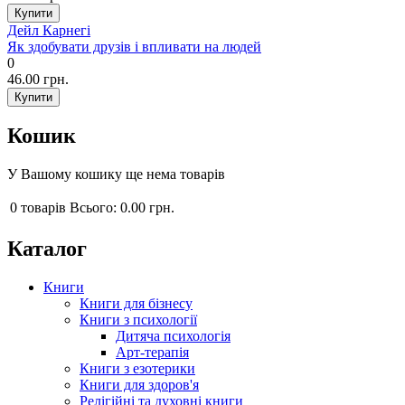
Дейл Карнегі
Як здобувати друзів і впливати на людей
0
46.00 грн.
Кошик
У Вашому кошику ще нема товарів
0
товарів
Всього:
0.00 грн.
Каталог
Книги
Книги для бізнесу
Книги з психології
Дитяча психологія
Арт-терапія
Книги з езотерики
Книги для здоров'я
Релігійні та духовні книги