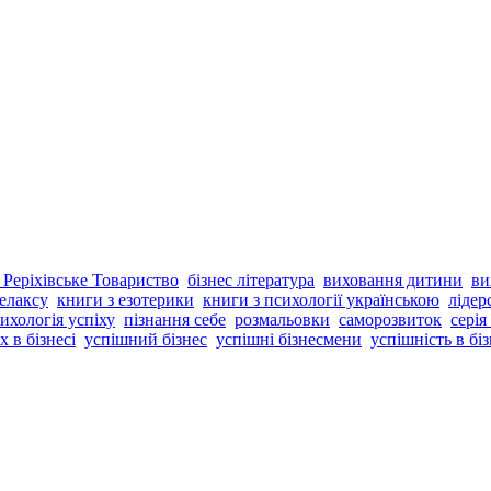
 Реріхівське Товариство
бізнес література
виховання дитини
ви
елаксу
книги з езотерики
книги з психології українською
лідер
ихологія успіху
пізнання себе
розмальовки
саморозвиток
серія
х в бізнесі
успішний бізнес
успішні бізнесмени
успішність в біз