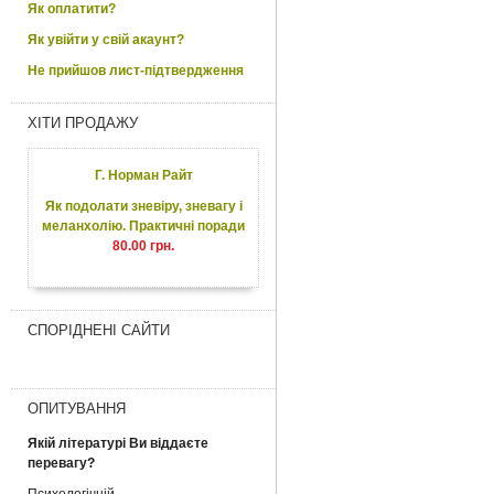
Як оплатити?
Як увійти у свій акаунт?
Не прийшов лист-підтвердження
ХІТИ ПРОДАЖУ
Г. Норман Райт
Як подолати зневіру, зневагу і
меланхолію. Практичні поради
80.00 грн.
СПОРІДНЕНІ САЙТИ
ОПИТУВАННЯ
Якій літературі Ви віддаєте
перевагу?