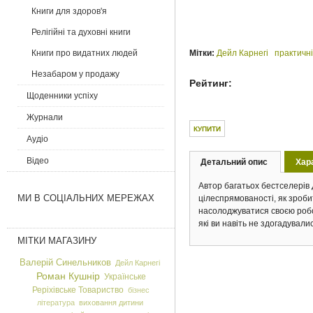
Книги для здоров'я
Релігійні та духовні книги
Книги про видатних людей
Мітки:
Дейл Карнегі
практичн
Незабаром у продажу
Рейтинг:
Щоденники успіху
Журнали
Аудіо
Відео
Детальний опис
(активна
Хар
Tab group
вкладка)
Автор багатьох бестселерів 
МИ В СОЦІАЛЬНИХ МЕРЕЖАХ
цілеспрямованості, як зроби
насолоджуватися своєю робот
які ви навіть не здогадували
МІТКИ МАГАЗИНУ
Валерій Синельников
Дейл Карнегі
Роман Кушнір
Українське
Реріхівське Товариство
бізнес
література
виховання дитини