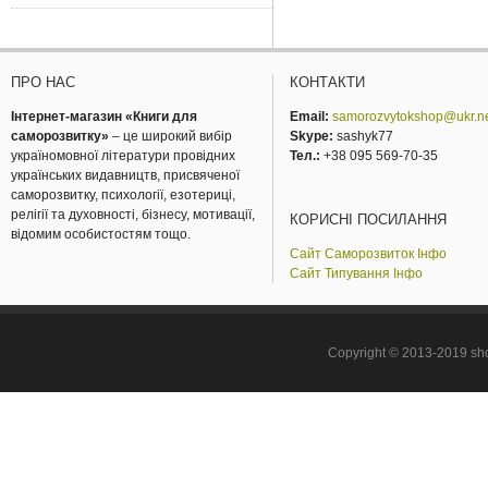
ПРО НАС
КОНТАКТИ
Інтернет-магазин «Книги для
Email:
samorozvytokshop@ukr.n
саморозвитку»
– це широкий вибір
Skype:
sashyk77
україномовної літератури провідних
Тел.:
+38 095 569-70-35
українських видавництв, присвяченої
саморозвитку, психології, езотериці,
релігії та духовності, бізнесу, мотивації,
КОРИСНІ ПОСИЛАННЯ
відомим особистостям тощо.
Сайт Саморозвиток Інфо
Сайт Типування Інфо
Copyright © 2013-2019 sho