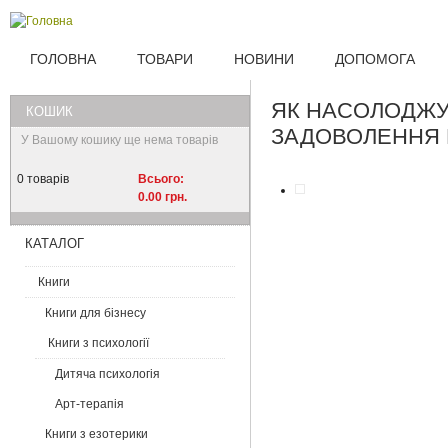
Перейти до основного матеріалу
MAIN MENU
ГОЛОВНА
ТОВАРИ
НОВИНИ
ДОПОМОГА
ЯК НАСОЛОДЖУ
КОШИК
ЗАДОВОЛЕННЯ 
У Вашому кошику ще нема товарів
0
товарів
Всього:
0.00 грн.
КАТАЛОГ
Книги
Книги для бізнесу
Книги з психології
Дитяча психологія
Арт-терапія
Книги з езотерики