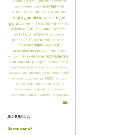
виховання дітей
дитяча психологія
езотерична
досягнення цілей
література
ефективне лідерство
книги для бізнесу
книги для
релаксу
книги з езотерики
книги з
психології українською
лідерство
мотивація
мудрість
особисте
зростання
практичні поради
притчі
психологічний журнал
психологічні поради
психологія
розмальовки
пізнання себе
успіху
саморозвиток
серія Перлини Софії
тайм-менеджмент
теософія
ти можеш
більше!
україномовний психологічний
успіх
журнал
уроки життя
успіх в
бізнесі
успішний бізнес
успішні
бізнесмени
успішність в бізнесі
фінансова освіта
художня література
Ще
ДОПОМОГА
Як замовити?