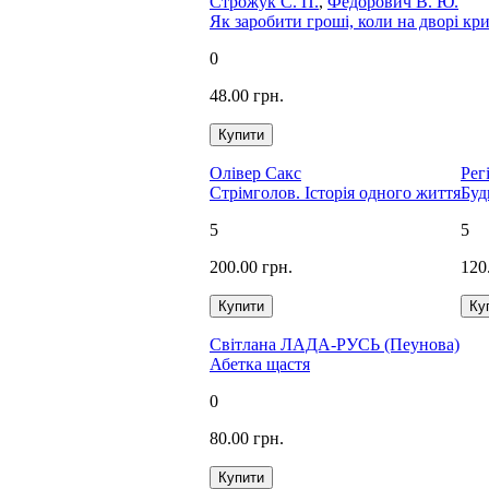
Строжук С. П.
,
Федорович В. Ю.
Як заробити гроші, коли на дворі кри
0
48.00 грн.
Олівер Сакс
Рег
Стрімголов. Історія одного життя
Буд
5
5
200.00 грн.
120
Світлана ЛАДА-РУСЬ (Пеунова)
Абетка щастя
0
80.00 грн.