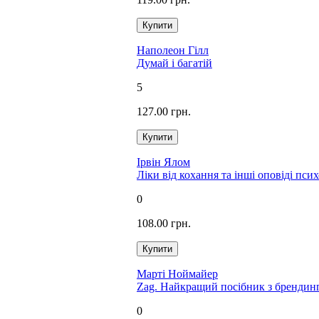
Наполеон Гілл
Думай і багатій
5
127.00 грн.
Ірвін Ялом
Ліки від кохання та інші оповіді пси
0
108.00 грн.
Марті Ноймайер
Zag. Найкращий посібник з брендин
0