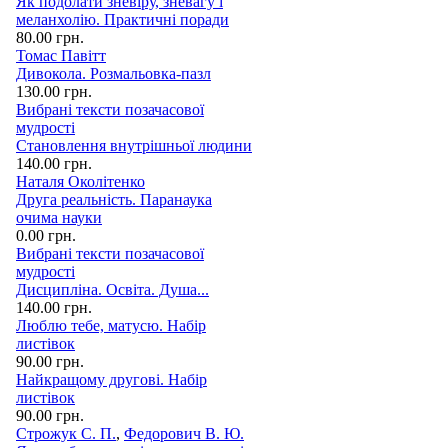
Як подолати зневіру, зневагу і
меланхолію. Практичні поради
80.00 грн.
Томас Павітт
Дивокола. Розмальовка-пазл
130.00 грн.
Вибрані тексти позачасової
мудрості
Становлення внутрішньої людини
140.00 грн.
Наталя Околітенко
Друга реальність. Паранаука
очима науки
0.00 грн.
Вибрані тексти позачасової
мудрості
Дисципліна. Освіта. Душа...
140.00 грн.
Люблю тебе, матусю. Набір
листівок
90.00 грн.
Найкращому другові. Набір
листівок
90.00 грн.
Строжук С. П.
,
Федорович В. Ю.