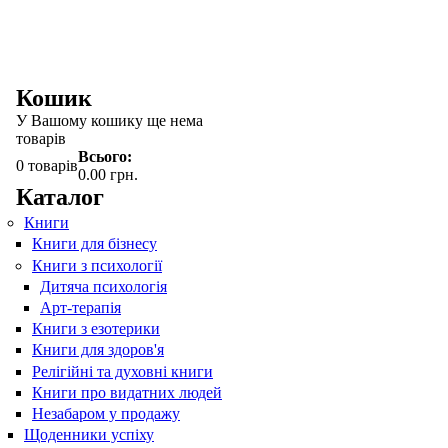
Кошик
У Вашому кошику ще нема
товарів
Всього:
0
товарів
0.00 грн.
Каталог
Книги
Книги для бізнесу
Книги з психології
Дитяча психологія
Арт-терапія
Книги з езотерики
Книги для здоров'я
Релігійні та духовні книги
Книги про видатних людей
Незабаром у продажу
Щоденники успіху