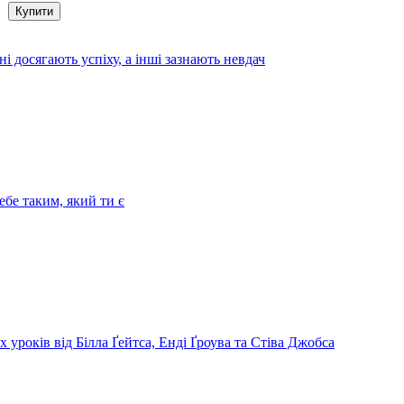
і досягають успіху, а інші зазнають невдач
бе таким, який ти є
х уроків від Білла Ґейтса, Енді Ґроува та Стіва Джобса