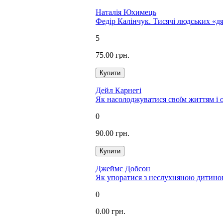
Наталія Юхимець
Федір Калінчук. Тисячі людських «д
5
75.00 грн.
Дейл Карнегі
Як насолоджуватися своїм життям і 
0
90.00 грн.
Джеймс Добсон
Як упоратися з неслухняною дитин
0
0.00 грн.