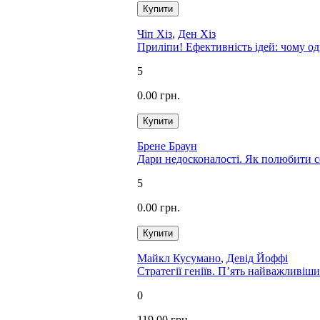
Чіп Хіз
,
Ден Хіз
Приліпи! Ефективність ідей: чому одн
5
0.00 грн.
Брене Браун
Дари недосконалості. Як полюбити се
5
0.00 грн.
Майкл Кусумано
,
Девід Йоффі
Стратегії геніїв. П’ять найважливіши
0
119.00 грн.