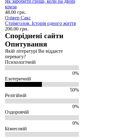
Як заробити гроші, коли на дворі
криза
48.00 грн.
Олівер Сакс
Стрімголов. Історія одного життя
200.00 грн.
Споріднені сайти
Опитування
Якій літературі Ви віддаєте
перевагу?
Психологічній
0%
Езотеричній
50%
Релігійній
0%
Оздоровчій
0%
Бізнесовій