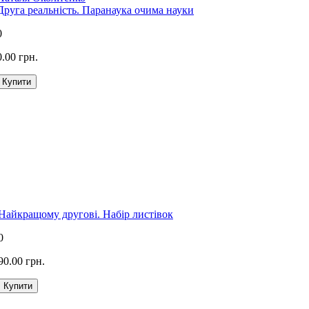
Друга реальність. Паранаука очима науки
0
0.00 грн.
Найкращому другові. Набір листівок
0
90.00 грн.