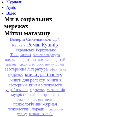
Журнали
Аудіо
Відео
Ми в соціальних
мережах
Мітки магазину
Валерій Синельников
Дейл
Роман Кушнір
Карнегі
Українське Реріхівське
Товариство
бізнес література
виховання дитини
виховання дітей
дитяча психологія
досягнення цілей
езотерична література
ефективне
книги для бізнесу
лідерство
книги для релаксу
книги з
езотерики
книги з психології
українською
мотивація
лідерство
мудрість
особисте зростання
практичні поради
притчі
психологічний журнал
психологічні поради
психологія
пізнання себе
успіху