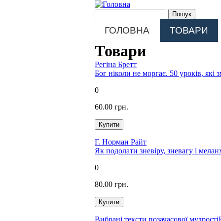
Перейти до основного матеріалу
Пошукова форма
Пошук
Main menu
ГОЛОВНА
ТОВАРИ
Товари
Регіна Бретт
Бог ніколи не моргає. 50 уроків, які 
0
60.00 грн.
Г. Норман Райт
Як подолати зневіру, зневагу і мела
0
80.00 грн.
Вибрані тексти позачасової мудрості