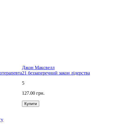
Джон Максвелл
хотерапевта
21 беззаперечний закон лідерства
5
127.00 грн.
гу