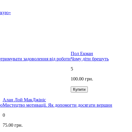
якую»
Пол Екман
отримувати задоволення від роботи
Чому діти брешуть
5
100.00 грн.
Алан Лой МакДжініс
ою
Мистецтво мотивації. Як допомогти досягати вершин
0
75.00 грн.