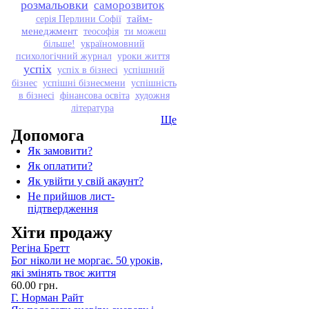
розмальовки
саморозвиток
тайм-
серія Перлини Софії
менеджмент
теософія
ти можеш
більше!
україномовний
психологічний журнал
уроки життя
успіх
успіх в бізнесі
успішний
бізнес
успішні бізнесмени
успішність
в бізнесі
фінансова освіта
художня
література
Ще
Допомога
Як замовити?
Як оплатити?
Як увійти у свій акаунт?
Не прийшов лист-
підтвердження
Хіти продажу
Регіна Бретт
Бог ніколи не моргає. 50 уроків,
які змінять твоє життя
60.00 грн.
Г. Норман Райт