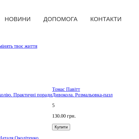
НОВИНИ
ДОПОМОГА
КОНТАКТИ
змінять твоє життя
Томас Павітт
нхолію. Практичні поради
Дивокола. Розмальовка-пазл
5
130.00 грн.
Наталя Околітенко