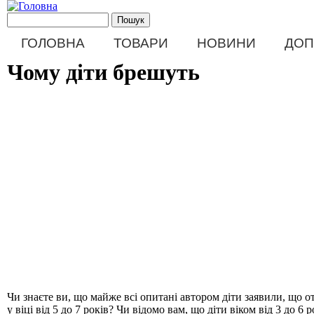
Перейти до основного матеріалу
Пошукова форма
Пошук
Main menu
ГОЛОВНА
ТОВАРИ
НОВИНИ
ДОП
Чому діти брешуть
Чи знаєте ви, що майже всі опитані автором діти заявили, що 
у віці від 5 до 7 років? Чи відомо вам, що діти віком від 3 до 6