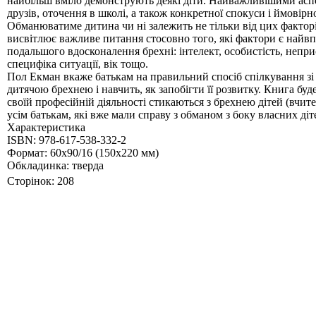
найбільш вміло демонструють деякі діти. Найважливішими аспек
друзів, оточення в школі, а також конкретної спокуси і ймовірн
Обманюватиме дитина чи ні залежить не тільки від цих факторів,
висвітлює важливе питання стосовно того, які фактори є най
подальшого вдосконалення брехні: інтелект, особистість, непри
специфіка ситуації, вік тощо.
Пол Екман вкаже батькам на правильний спосіб спілкування зі
дитячою брехнею і навчить, як запобігти її розвитку. Книга буд
своїй професійній діяльності стикаються з брехнею дітей (вчите
усім батькам, які вже мали справу з обманом з боку власних ді
Характеристика
ISBN: 978-617-538-332-2
Формат: 60х90/16 (150x220 мм)
Обкладинка: тверда
Сторінок: 208