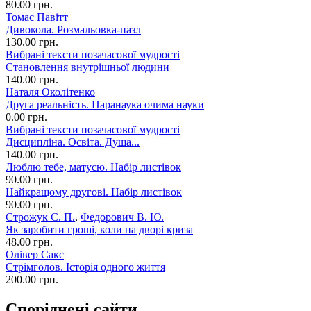
80.00 грн.
Томас Павітт
Дивокола. Розмальовка-пазл
130.00 грн.
Вибрані тексти позачасової мудрості
Становлення внутрішньої людини
140.00 грн.
Наталя Околітенко
Друга реальність. Паранаука очима науки
0.00 грн.
Вибрані тексти позачасової мудрості
Дисципліна. Освіта. Душа...
140.00 грн.
Люблю тебе, матусю. Набір листівок
90.00 грн.
Найкращому другові. Набір листівок
90.00 грн.
Строжук С. П.
,
Федорович В. Ю.
Як заробити гроші, коли на дворі криза
48.00 грн.
Олівер Сакс
Стрімголов. Історія одного життя
200.00 грн.
Споріднені сайти