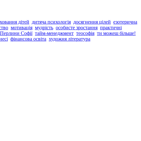
ховання дітей
дитяча психологія
досягнення цілей
езотерична
ство
мотивація
мудрість
особисте зростання
практичні
 Перлини Софії
тайм-менеджмент
теософія
ти можеш більше!
несі
фінансова освіта
художня література