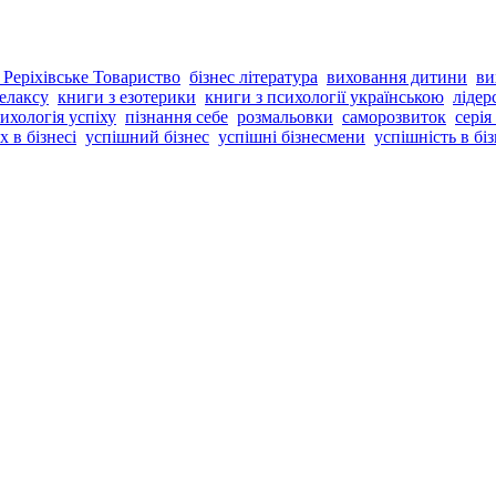
 Реріхівське Товариство
бізнес література
виховання дитини
ви
елаксу
книги з езотерики
книги з психології українською
лідер
ихологія успіху
пізнання себе
розмальовки
саморозвиток
серія
х в бізнесі
успішний бізнес
успішні бізнесмени
успішність в біз