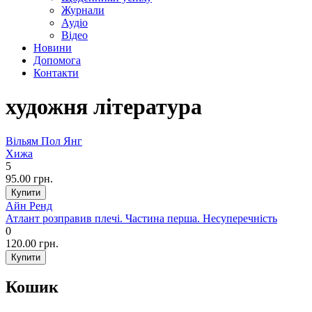
Журнали
Аудіо
Відео
Новини
Допомога
Контакти
художня література
Вільям Пол Янг
Хижа
5
95.00 грн.
Айн Ренд
Атлант розправив плечі. Частина перша. Несуперечність
0
120.00 грн.
Кошик