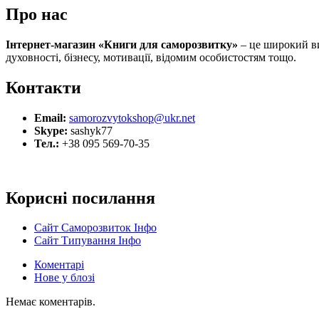
Про нас
Інтернет-магазин «Книги для саморозвитку»
– це широкий виб
духовності, бізнесу, мотивації, відомим особистостям тощо.
Контакти
Email:
samorozvytokshop@ukr.net
Skype:
sashyk77
Тел.:
+38 095 569-70-35
Корисні посилання
Сайт Саморозвиток Інфо
Сайт Типування Інфо
Коментарі
Нове у блозі
Немає коментарів.