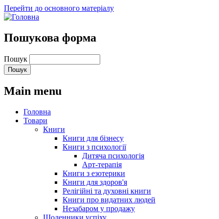
Перейти до основного матеріалу
Пошукова форма
Пошук
Main menu
Головна
Товари
Книги
Книги для бізнесу
Книги з психології
Дитяча психологія
Арт-терапія
Книги з езотерики
Книги для здоров'я
Релігійні та духовні книги
Книги про видатних людей
Незабаром у продажу
Щоденники успіху