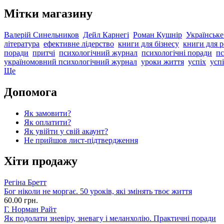
Мітки магазину
Валерій Синельников
Дейл Карнегі
Роман Кушнір
Українське
література
ефективне лідерство
книги для бізнесу
книги для р
поради
притчі
психологічний журнал
психологічні поради
пс
україномовний психологічний журнал
уроки життя
успіх
успі
Ще
Допомога
Як замовити?
Як оплатити?
Як увійти у свій акаунт?
Не прийшов лист-підтвердження
Хіти продажу
Регіна Бретт
Бог ніколи не моргає. 50 уроків, які змінять твоє життя
60.00 грн.
Г. Норман Райт
Як подолати зневіру, зневагу і меланхолію. Практичні поради