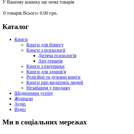
У Вашому кошику ще нема товарів
0
товарів
Всього:
0.00 грн.
Каталог
Книги
Книги для бізнесу
Книги з психології
Дитяча психологія
Арт-терапія
Книги з езотерики
Книги для здоров'я
Релігійні та духовні книги
Книги про видатних людей
Незабаром у продажу
Щоденники успіху
Журнали
Аудіо
Відео
Ми в соціальних мережах