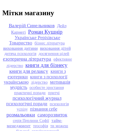
Мітки магазину
Валерій Синельников
Дейл
Роман Кушнір
Карнегі
Українське Реріхівське
Товариство
бізнес література
виховання дитини
виховання дітей
дитяча психологія
досягнення цілей
езотерична література
ефективне
книги для бізнесу
лідерство
книги для релаксу
книги з
езотерики
книги з психології
українською
мотивація
лідерство
мудрість
особисте зростання
практичні поради
притчі
психологічний журнал
психологічні поради
психологія
пізнання себе
успіху
розмальовки
саморозвиток
тайм-
серія Перлини Софії
менеджмент
теософія
ти можеш