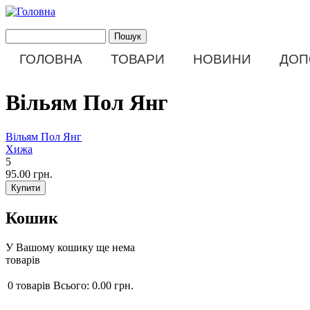
Перейти до основного матеріалу
Пошук
Пошукова форма
ГОЛОВНА
ТОВАРИ
НОВИНИ
ДОП
Main menu
Вільям Пол Янг
Вільям Пол Янг
Хижа
5
95.00 грн.
Кошик
У Вашому кошику ще нема
товарів
0
товарів
Всього:
0.00 грн.