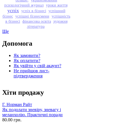
більше!
україномовний
психологічний журнал
уроки життя
успіх
успіх в бізнесі
успішний
бізнес
успішні бізнесмени
успішність
в бізнесі
фінансова освіта
художня
література
Ще
Допомога
Як замовити?
Як оплатити?
Як увійти у свій акаунт?
Не прийшов лист-
підтвердження
Хіти продажу
Г. Норман Райт
Як подолати зневіру, зневагу і
меланхолію. Практичні поради
80.00 грн.