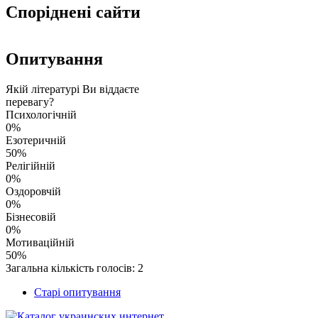
Споріднені сайти
Опитування
Якій літературі Ви віддаєте
перевагу?
Психологічній
0%
Езотеричній
50%
Релігійній
0%
Оздоровчій
0%
Бізнесовій
0%
Мотиваційній
50%
Загальна кількість голосів: 2
Старі опитування