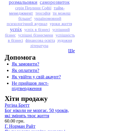
розмальовки
саморозвиток
тайм-
серія Перлини Софії
менеджмент
теософія
ти можеш
більше!
україномовний
психологічний журнал
уроки життя
успіх
успіх в бізнесі
успішний
бізнес
успішні бізнесмени
успішність
в бізнесі
фінансова освіта
художня
література
Ще
Допомога
Як замовити?
Як оплатити?
Як увійти у свій акаунт?
Не прийшов лист-
підтвердження
Хіти продажу
Регіна Бретт
Бог ніколи не моргає. 50 уроків,
які змінять твоє життя
60.00 грн.
Г. Норман Райт