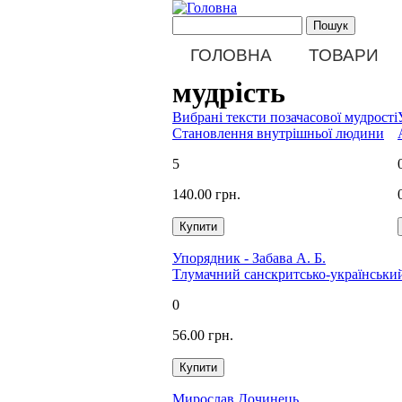
Перейти до основного матеріалу
Пошукова форма
Пошук
Main menu
ГОЛОВНА
ТОВАРИ
мудрість
Вибрані тексти позачасової мудрості
Становлення внутрішньої людини
5
140.00 грн.
Упорядник - Забава А. Б.
Тлумачний санскритсько-український
0
56.00 грн.
Мирослав Дочинець