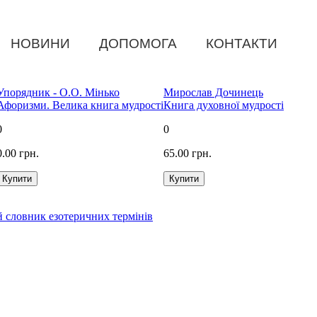
НОВИНИ
ДОПОМОГА
КОНТАКТИ
Упорядник - О.О. Мінько
Мирослав Дочинець
Афоризми. Велика книга мудрості
Книга духовної мудрості
0
0
0.00 грн.
65.00 грн.
 словник езотеричних термінів