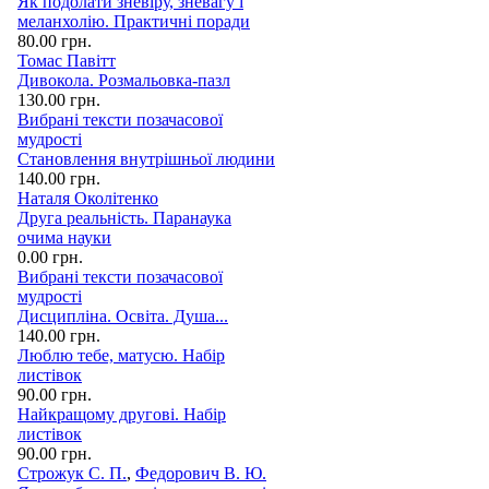
Як подолати зневіру, зневагу і
меланхолію. Практичні поради
80.00 грн.
Томас Павітт
Дивокола. Розмальовка-пазл
130.00 грн.
Вибрані тексти позачасової
мудрості
Становлення внутрішньої людини
140.00 грн.
Наталя Околітенко
Друга реальність. Паранаука
очима науки
0.00 грн.
Вибрані тексти позачасової
мудрості
Дисципліна. Освіта. Душа...
140.00 грн.
Люблю тебе, матусю. Набір
листівок
90.00 грн.
Найкращому другові. Набір
листівок
90.00 грн.
Строжук С. П.
,
Федорович В. Ю.