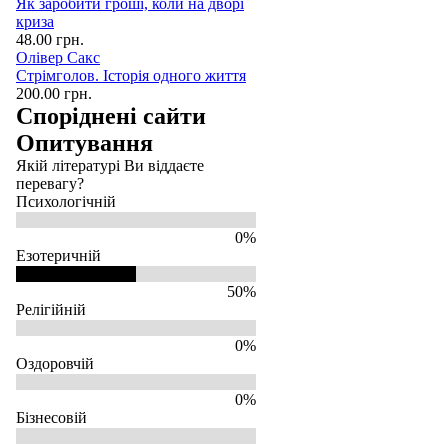
Як заробити гроші, коли на дворі
криза
48.00 грн.
Олівер Сакс
Стрімголов. Історія одного життя
200.00 грн.
Споріднені сайти
Опитування
Якій літературі Ви віддаєте
перевагу?
Психологічній
0%
Езотеричній
50%
Релігійній
0%
Оздоровчій
0%
Бізнесовій