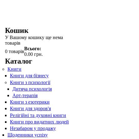
Кошик
У Вашому кошику ще нема
товарів
Всього:
0
товарів
0.00 грн.
Каталог
Книги
Книги для бізнесу
Книги з психології
Дитяча психологія
Арт-терапія
Книги з езотерики
Книги для здоров'я
Релігійні та духовні книги
Книги про видатних людей
Незабаром у продажу
Щоденники успіху