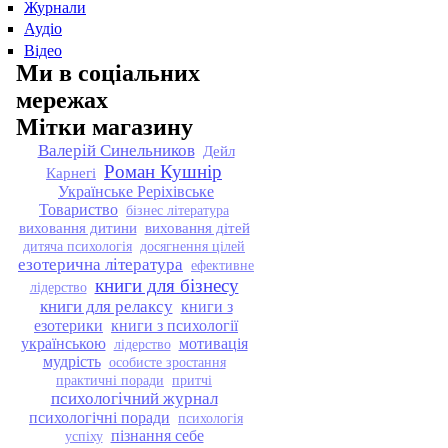
Журнали
Аудіо
Відео
Ми в соціальних
мережах
Мітки магазину
Валерій Синельников
Дейл
Роман Кушнір
Карнегі
Українське Реріхівське
Товариство
бізнес література
виховання дитини
виховання дітей
дитяча психологія
досягнення цілей
езотерична література
ефективне
книги для бізнесу
лідерство
книги для релаксу
книги з
езотерики
книги з психології
українською
мотивація
лідерство
мудрість
особисте зростання
практичні поради
притчі
психологічний журнал
психологічні поради
психологія
пізнання себе
успіху