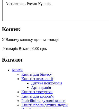
Засновник - Роман Кушнір.
Кошик
У Вашому кошику ще нема товарів
0
товарів
Всього:
0.00 грн.
Каталог
Книги
Книги для бізнесу
Книги з психології
Дитяча психологія
Арт-терапія
Книги з езотерики
Книги для здоров'я
Релігійні та духовні книги
Книги про видатних людей