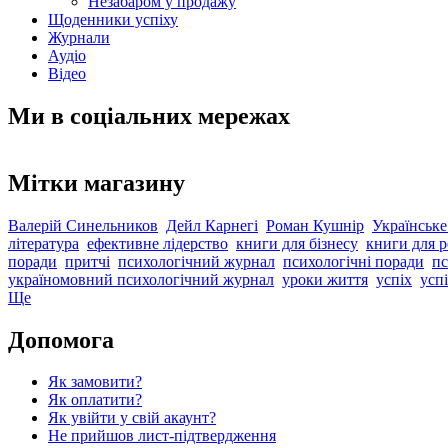
Незабаром у продажу
Щоденники успіху
Журнали
Аудіо
Відео
Ми в соціальних мережах
Мітки магазину
Валерій Синельников
Дейл Карнегі
Роман Кушнір
Українське
література
ефективне лідерство
книги для бізнесу
книги для р
поради
притчі
психологічний журнал
психологічні поради
пс
україномовний психологічний журнал
уроки життя
успіх
успі
Ще
Допомога
Як замовити?
Як оплатити?
Як увійти у свій акаунт?
Не прийшов лист-підтвердження