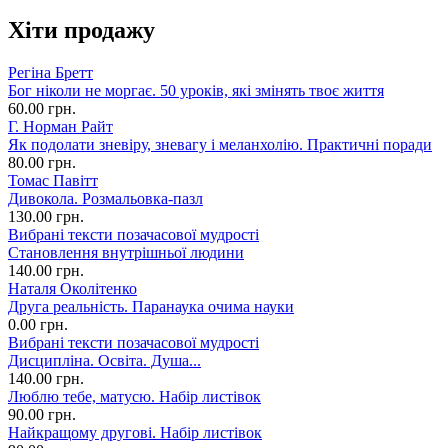
Хіти продажу
Регіна Бретт
Бог ніколи не моргає. 50 уроків, які змінять твоє життя
60.00 грн.
Г. Норман Райт
Як подолати зневіру, зневагу і меланхолію. Практичні поради
80.00 грн.
Томас Павітт
Дивокола. Розмальовка-пазл
130.00 грн.
Вибрані тексти позачасової мудрості
Становлення внутрішньої людини
140.00 грн.
Наталя Околітенко
Друга реальність. Паранаука очима науки
0.00 грн.
Вибрані тексти позачасової мудрості
Дисципліна. Освіта. Душа...
140.00 грн.
Люблю тебе, матусю. Набір листівок
90.00 грн.
Найкращому другові. Набір листівок