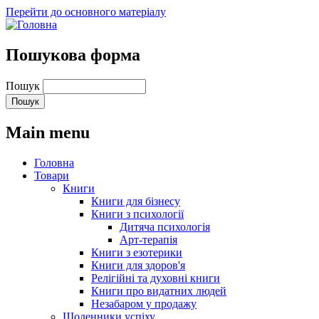
Перейти до основного матеріалу
Пошукова форма
Пошук
Main menu
Головна
Товари
Книги
Книги для бізнесу
Книги з психології
Дитяча психологія
Арт-терапія
Книги з езотерики
Книги для здоров'я
Релігійні та духовні книги
Книги про видатних людей
Незабаром у продажу
Щоденники успіху