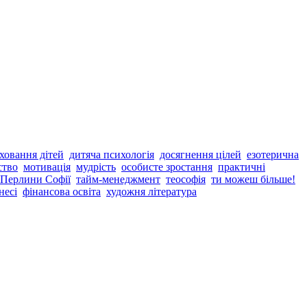
ховання дітей
дитяча психологія
досягнення цілей
езотерична
ство
мотивація
мудрість
особисте зростання
практичні
 Перлини Софії
тайм-менеджмент
теософія
ти можеш більше!
несі
фінансова освіта
художня література