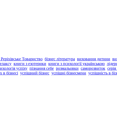
 Реріхівське Товариство
бізнес література
виховання дитини
ви
елаксу
книги з езотерики
книги з психології українською
лідер
ихологія успіху
пізнання себе
розмальовки
саморозвиток
серія
х в бізнесі
успішний бізнес
успішні бізнесмени
успішність в біз