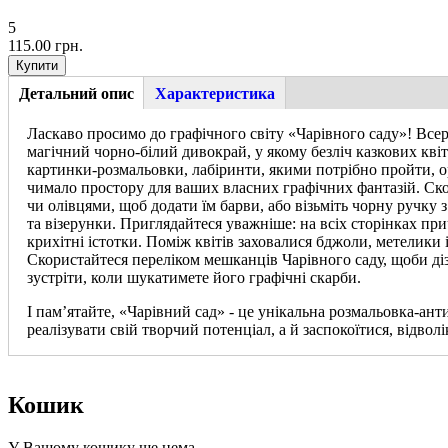
5
115.00 грн.
Детальний опис
(активна
Характеристика
Tab group
вкладка)
Ласкаво просимо до графічного світу «Чарівного саду»! Всер
магічний чорно-білий дивокрай, у якому безліч казкових квіт
картинки-розмальовки, лабіринти, якими потрібно пройти, о
чимало простору для ваших власних графічних фантазій. С
чи олівцями, щоб додати їм барви, або візьміть чорну ручку з
та візерунки. Приглядайтеся уважніше: на всіх сторінках при
крихітні істотки. Поміж квітів заховалися бджоли, метелики 
Скористайтеся переліком мешканців Чарівного саду, щоби діз
зустріти, коли шукатимете його графічні скарби.
І пам’ятайте, «Чарівний сад» - це унікальна розмальовка-ант
реалізувати свій творчий потенціал, а й заспокоїтися, відвол
Кошик
У Вашому кошику ще нема