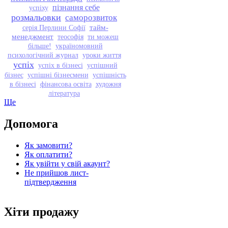
пізнання себе
успіху
розмальовки
саморозвиток
тайм-
серія Перлини Софії
менеджмент
теософія
ти можеш
більше!
україномовний
психологічний журнал
уроки життя
успіх
успіх в бізнесі
успішний
бізнес
успішні бізнесмени
успішність
в бізнесі
фінансова освіта
художня
література
Ще
Допомога
Як замовити?
Як оплатити?
Як увійти у свій акаунт?
Не прийшов лист-
підтвердження
Хіти продажу