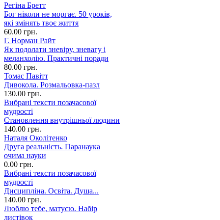
Регіна Бретт
Бог ніколи не моргає. 50 уроків,
які змінять твоє життя
60.00 грн.
Г. Норман Райт
Як подолати зневіру, зневагу і
меланхолію. Практичні поради
80.00 грн.
Томас Павітт
Дивокола. Розмальовка-пазл
130.00 грн.
Вибрані тексти позачасової
мудрості
Становлення внутрішньої людини
140.00 грн.
Наталя Околітенко
Друга реальність. Паранаука
очима науки
0.00 грн.
Вибрані тексти позачасової
мудрості
Дисципліна. Освіта. Душа...
140.00 грн.
Люблю тебе, матусю. Набір
листівок