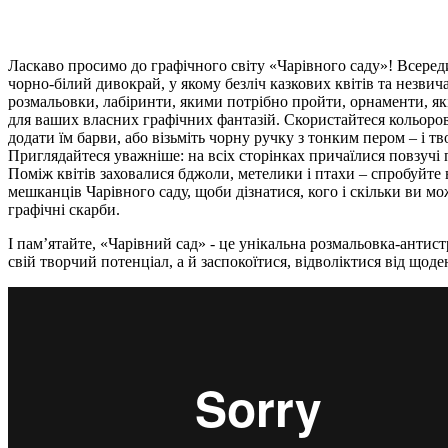
Ласкаво просимо до графічного світу «Чарівного саду»! Всереди
чорно-білий дивокрай, у якому безліч казкових квітів та незви
розмальовки, лабіринти, якими потрібно пройти, орнаменти, як
для ваших власних графічних фантазій. Скористайтеся кольор
додати їм барви, або візьміть чорну ручку з тонким пером – і тво
Приглядайтеся уважніше: на всіх сторінках причаїлися повзучі п
Поміж квітів заховалися бджоли, метелики і птахи – спробуйте 
мешканців Чарівного саду, щоби дізнатися, кого і скільки ви м
графічні скарби.
І пам’ятайте, «Чарівний сад» - це унікальна розмальовка-антист
свій творчий потенціал, а й заспокоїтися, відволіктися від щод