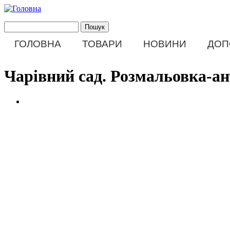
Перейти до основного матеріалу
Пошук
Пошукова форма
ГОЛОВНА
ТОВАРИ
НОВИНИ
ДОП
Main menu
Чарівний сад. Розмальовка-ан