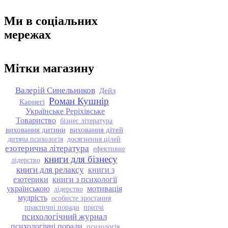
Ми в соціальних
мережах
Мітки магазину
Валерій Синельников
Дейл
Роман Кушнір
Карнегі
Українське Реріхівське
Товариство
бізнес література
виховання дитини
виховання дітей
дитяча психологія
досягнення цілей
езотерична література
ефективне
книги для бізнесу
лідерство
книги для релаксу
книги з
езотерики
книги з психології
українською
мотивація
лідерство
мудрість
особисте зростання
практичні поради
притчі
психологічний журнал
психологічні поради
психологія