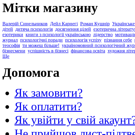
Мітки магазину
Валерій Синельников
Дейл Карнегі
Роман Кушнір
Українське
дітей
дитяча психологія
досягнення цілей
езотерична літерату
езотерики
книги з психології українською
лідерство
мотиваці
журнал
психологічні поради
психологія успіху
пізнання себе
теософія
ти можеш більше!
україномовний психологічний жур
бізнесмени
успішність в бізнесі
фінансова освіта
художня літе
Ще
Допомога
Як замовити?
Як оплатити?
Як увійти у свій акаунт
Не прийшов лист-підтв