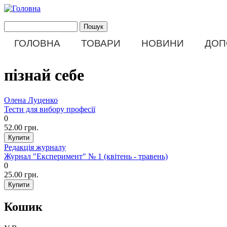
Перейти до основного матеріалу
Пошук
Пошукова форма
ГОЛОВНА
ТОВАРИ
НОВИНИ
ДОП
Main menu
пізнай себе
Олена Луценко
Тести для вибору професії
0
52.00 грн.
Редакція журналу
Журнал "Експеримент" № 1 (квітень - травень)
0
25.00 грн.
Кошик