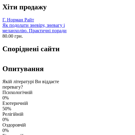
Хіти продажу
Г. Норман Райт
Як подолати зневіру, зневагу і
меланхолію. Практичні поради
80.00 грн.
Споріднені сайти
Опитування
Якій літературі Ви віддаєте
перевагу?
Психологічній
0%
Езотеричній
50%
Релігійній
0%
Оздоровчій
0%