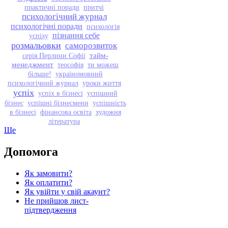
практичні поради
притчі
психологічний журнал
психологічні поради
психологія
пізнання себе
успіху
розмальовки
саморозвиток
тайм-
серія Перлини Софії
менеджмент
теософія
ти можеш
більше!
україномовний
психологічний журнал
уроки життя
успіх
успіх в бізнесі
успішний
бізнес
успішні бізнесмени
успішність
в бізнесі
фінансова освіта
художня
література
Ще
Допомога
Як замовити?
Як оплатити?
Як увійти у свій акаунт?
Не прийшов лист-
підтвердження