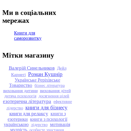
Ми в соціальних
мережах
Книги для
саморозвитку
Мітки магазину
Валерій Синельников
Дейл
Роман Кушнір
Карнегі
Українське Реріхівське
Товариство
бізнес література
виховання дитини
виховання дітей
дитяча психологія
досягнення цілей
езотерична література
ефективне
книги для бізнесу
лідерство
книги для релаксу
книги з
езотерики
книги з психології
українською
мотивація
лідерство
мудрість
особисте зростання