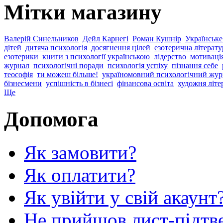
Мітки магазину
Валерій Синельников
Дейл Карнегі
Роман Кушнір
Українське
дітей
дитяча психологія
досягнення цілей
езотерична літерату
езотерики
книги з психології українською
лідерство
мотиваці
журнал
психологічні поради
психологія успіху
пізнання себе
теософія
ти можеш більше!
україномовний психологічний жур
бізнесмени
успішність в бізнесі
фінансова освіта
художня літе
Ще
Допомога
Як замовити?
Як оплатити?
Як увійти у свій акаунт
Не прийшов лист-підтв