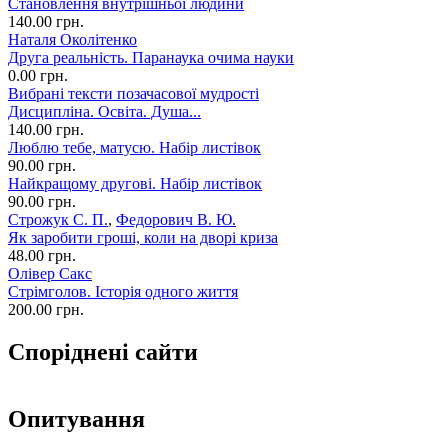
Становлення внутрішньої людини
140.00 грн.
Наталя Околітенко
Друга реальність. Паранаука очима науки
0.00 грн.
Вибрані тексти позачасової мудрості
Дисципліна. Освіта. Душа...
140.00 грн.
Люблю тебе, матусю. Набір листівок
90.00 грн.
Найкращому другові. Набір листівок
90.00 грн.
Строжук С. П.
,
Федорович В. Ю.
Як заробити гроші, коли на дворі криза
48.00 грн.
Олівер Сакс
Стрімголов. Історія одного життя
200.00 грн.
Споріднені сайти
Опитування