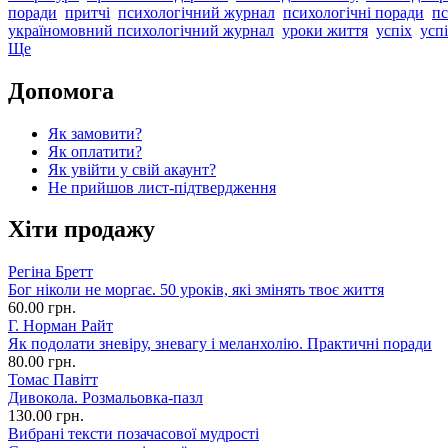
поради
притчі
психологічний журнал
психологічні поради
пс
україномовний психологічний журнал
уроки життя
успіх
успі
Ще
Допомога
Як замовити?
Як оплатити?
Як увійти у свій акаунт?
Не прийшов лист-підтвердження
Хіти продажу
Регіна Бретт
Бог ніколи не моргає. 50 уроків, які змінять твоє життя
60.00 грн.
Г. Норман Райт
Як подолати зневіру, зневагу і меланхолію. Практичні поради
80.00 грн.
Томас Павітт
Дивокола. Розмальовка-пазл
130.00 грн.
Вибрані тексти позачасової мудрості