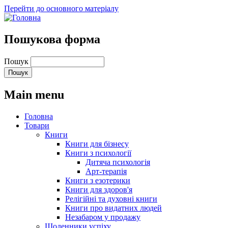
Перейти до основного матеріалу
Пошукова форма
Пошук
Main menu
Головна
Товари
Книги
Книги для бізнесу
Книги з психології
Дитяча психологія
Арт-терапія
Книги з езотерики
Книги для здоров'я
Релігійні та духовні книги
Книги про видатних людей
Незабаром у продажу
Щоденники успіху