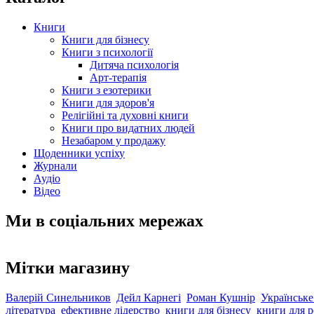
Книги
Книги для бізнесу
Книги з психології
Дитяча психологія
Арт-терапія
Книги з езотерики
Книги для здоров'я
Релігійні та духовні книги
Книги про видатних людей
Незабаром у продажу
Щоденники успіху
Журнали
Аудіо
Відео
Ми в соціальних мережах
Мітки магазину
Валерій Синельников
Дейл Карнегі
Роман Кушнір
Українське
література
ефективне лідерство
книги для бізнесу
книги для р