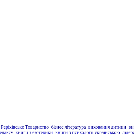
 Реріхівське Товариство
бізнес література
виховання дитини
ви
елаксу
книги з езотерики
книги з психології українською
лідер