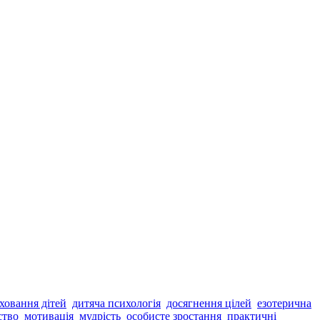
ховання дітей
дитяча психологія
досягнення цілей
езотерична
ство
мотивація
мудрість
особисте зростання
практичні