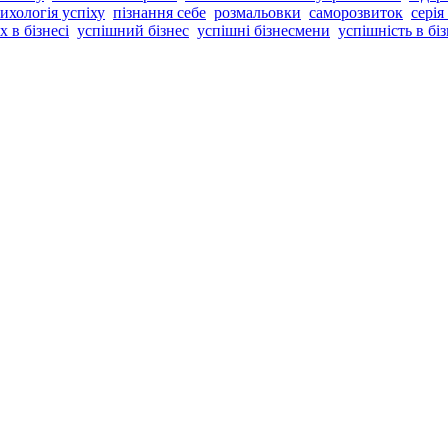
ихологія успіху
пізнання себе
розмальовки
саморозвиток
серія
х в бізнесі
успішний бізнес
успішні бізнесмени
успішність в біз