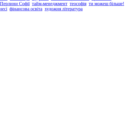
 Перлини Софії
тайм-менеджмент
теософія
ти можеш більше!
несі
фінансова освіта
художня література