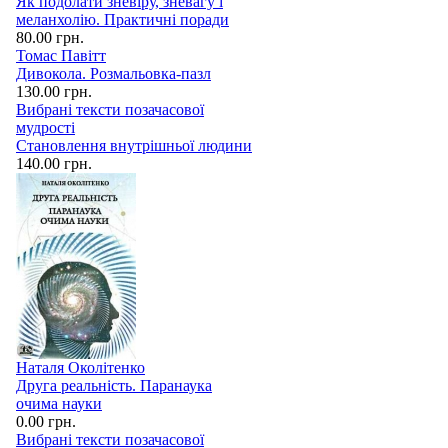
Як подолати зневіру, зневагу і
меланхолію. Практичні поради
80.00 грн.
Томас Павітт
Дивокола. Розмальовка-пазл
130.00 грн.
Вибрані тексти позачасової
мудрості
Становлення внутрішньої людини
140.00 грн.
Наталя Околітенко
Друга реальність. Паранаука
очима науки
0.00 грн.
Вибрані тексти позачасової