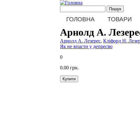
Перейти до основного матеріалу
Пошукова форма
Пошук
Main menu
ГОЛОВНА
ТОВАРИ
Арнолд А. Лезере
Арнолд А. Лезерес
,
Кліфорд Н. Лезе
Як не впасти у депресію
0
0.00 грн.