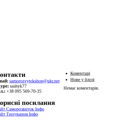
онтакти
Коментарі
Нове у блозі
ail:
samorozvytokshop@ukr.net
ype:
sashyk77
Немає коментарів.
л.:
+38 095 569-70-35
орисні посилання
йт Саморозвиток Інфо
йт Типування Інфо