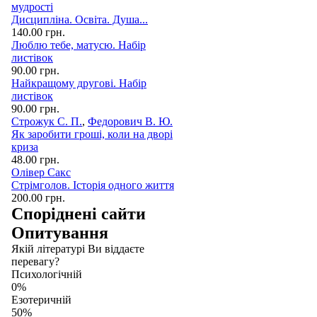
мудрості
Дисципліна. Освіта. Душа...
140.00 грн.
Люблю тебе, матусю. Набір
листівок
90.00 грн.
Найкращому другові. Набір
листівок
90.00 грн.
Строжук С. П.
,
Федорович В. Ю.
Як заробити гроші, коли на дворі
криза
48.00 грн.
Олівер Сакс
Стрімголов. Історія одного життя
200.00 грн.
Споріднені сайти
Опитування
Якій літературі Ви віддаєте
перевагу?
Психологічній
0%
Езотеричній
50%