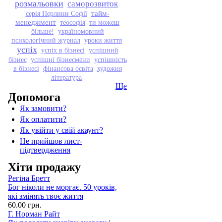
розмальовки
саморозвиток
тайм-
серія Перлини Софії
менеджмент
теософія
ти можеш
більше!
україномовний
психологічний журнал
уроки життя
успіх
успіх в бізнесі
успішний
бізнес
успішні бізнесмени
успішність
в бізнесі
фінансова освіта
художня
література
Ще
Допомога
Як замовити?
Як оплатити?
Як увійти у свій акаунт?
Не прийшов лист-
підтвердження
Хіти продажу
Регіна Бретт
Бог ніколи не моргає. 50 уроків,
які змінять твоє життя
60.00 грн.
Г. Норман Райт