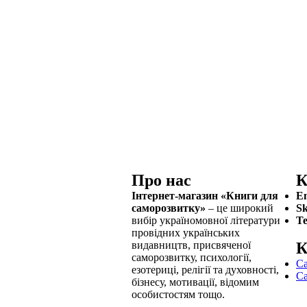
Про нас
К
Інтернет-магазин «Книги для
Em
саморозвитку»
– це широкий
Sk
вибір україномовної літератури
Те
провідних українських
видавництв, присвяченої
К
саморозвитку, психології,
Са
езотериці, релігії та духовності,
Са
бізнесу, мотивації, відомим
особистостям тощо.