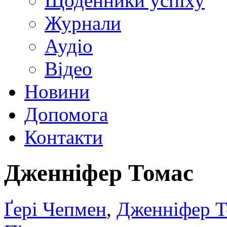
Щоденники успіху
Журнали
Аудіо
Відео
Новини
Допомога
Контакти
Дженніфер Томас
Ґері Чепмен
,
Дженніфер Т