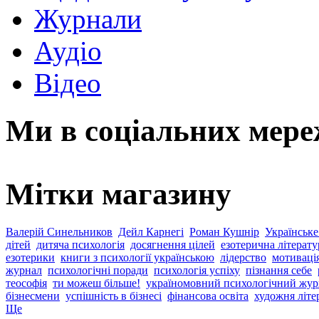
Журнали
Аудіо
Відео
Ми в соціальних мер
Мітки магазину
Валерій Синельников
Дейл Карнегі
Роман Кушнір
Українське
дітей
дитяча психологія
досягнення цілей
езотерична літерату
езотерики
книги з психології українською
лідерство
мотиваці
журнал
психологічні поради
психологія успіху
пізнання себе
теософія
ти можеш більше!
україномовний психологічний жур
бізнесмени
успішність в бізнесі
фінансова освіта
художня літе
Ще