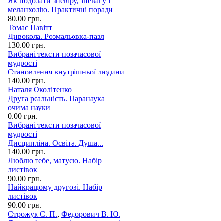
Як подолати зневіру, зневагу і
меланхолію. Практичні поради
80.00 грн.
Томас Павітт
Дивокола. Розмальовка-пазл
130.00 грн.
Вибрані тексти позачасової
мудрості
Становлення внутрішньої людини
140.00 грн.
Наталя Околітенко
Друга реальність. Паранаука
очима науки
0.00 грн.
Вибрані тексти позачасової
мудрості
Дисципліна. Освіта. Душа...
140.00 грн.
Люблю тебе, матусю. Набір
листівок
90.00 грн.
Найкращому другові. Набір
листівок
90.00 грн.
Строжук С. П.
,
Федорович В. Ю.