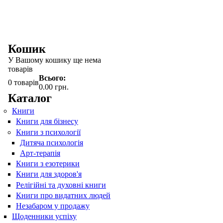
Кошик
У Вашому кошику ще нема
товарів
Всього:
0
товарів
0.00 грн.
Каталог
Книги
Книги для бізнесу
Книги з психології
Дитяча психологія
Арт-терапія
Книги з езотерики
Книги для здоров'я
Релігійні та духовні книги
Книги про видатних людей
Незабаром у продажу
Щоденники успіху