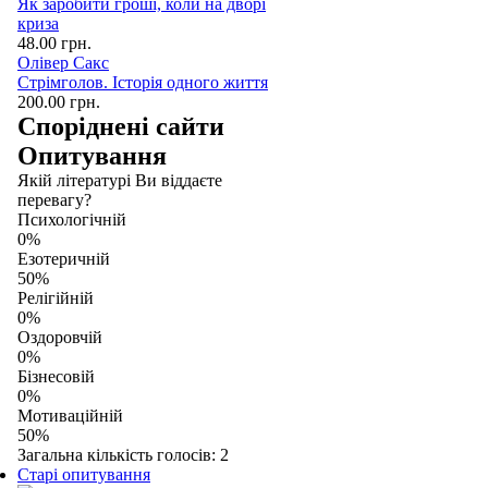
Як заробити гроші, коли на дворі
криза
48.00 грн.
Олівер Сакс
Стрімголов. Історія одного життя
200.00 грн.
Споріднені сайти
Опитування
Якій літературі Ви віддаєте
перевагу?
Психологічній
0%
Езотеричній
50%
Релігійній
0%
Оздоровчій
0%
Бізнесовій
0%
Мотиваційній
50%
Загальна кількість голосів: 2
Старі опитування