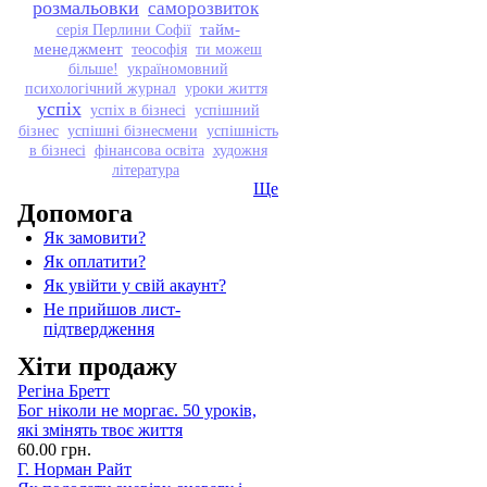
розмальовки
саморозвиток
тайм-
серія Перлини Софії
менеджмент
теософія
ти можеш
більше!
україномовний
психологічний журнал
уроки життя
успіх
успіх в бізнесі
успішний
бізнес
успішні бізнесмени
успішність
в бізнесі
фінансова освіта
художня
література
Ще
Допомога
Як замовити?
Як оплатити?
Як увійти у свій акаунт?
Не прийшов лист-
підтвердження
Хіти продажу
Регіна Бретт
Бог ніколи не моргає. 50 уроків,
які змінять твоє життя
60.00 грн.
Г. Норман Райт