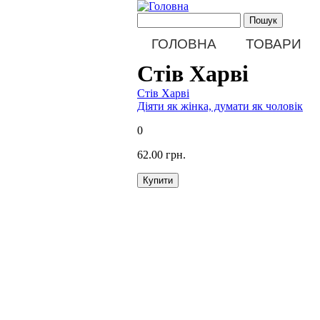
Перейти до основного матеріалу
Пошукова форма
Пошук
Main menu
ГОЛОВНА
ТОВАРИ
Стів Харві
Стів Харві
Діяти як жінка, думати як чоловік
0
62.00 грн.