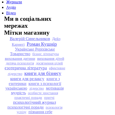
Журнали
Аудіо
Відео
Ми в соціальних
мережах
Мітки магазину
Валерій Синельников
Дейл
Роман Кушнір
Карнегі
Українське Реріхівське
Товариство
бізнес література
виховання дитини
виховання дітей
дитяча психологія
досягнення цілей
езотерична література
ефективне
книги для бізнесу
лідерство
книги для релаксу
книги з
езотерики
книги з психології
українською
мотивація
лідерство
мудрість
особисте зростання
практичні поради
притчі
психологічний журнал
психологічні поради
психологія
пізнання себе
успіху