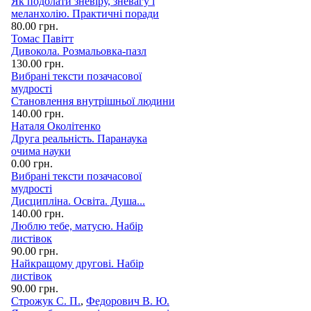
Як подолати зневіру, зневагу і
меланхолію. Практичні поради
80.00 грн.
Томас Павітт
Дивокола. Розмальовка-пазл
130.00 грн.
Вибрані тексти позачасової
мудрості
Становлення внутрішньої людини
140.00 грн.
Наталя Околітенко
Друга реальність. Паранаука
очима науки
0.00 грн.
Вибрані тексти позачасової
мудрості
Дисципліна. Освіта. Душа...
140.00 грн.
Люблю тебе, матусю. Набір
листівок
90.00 грн.
Найкращому другові. Набір
листівок
90.00 грн.
Строжук С. П.
,
Федорович В. Ю.