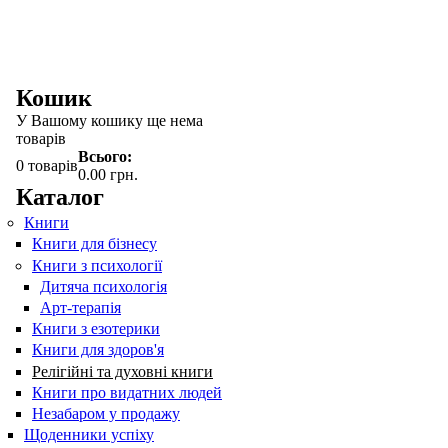
Кошик
У Вашому кошику ще нема
товарів
Всього:
0
товарів
0.00 грн.
Каталог
Книги
Книги для бізнесу
Книги з психології
Дитяча психологія
Арт-терапія
Книги з езотерики
Книги для здоров'я
Релігійні та духовні книги
Книги про видатних людей
Незабаром у продажу
Щоденники успіху