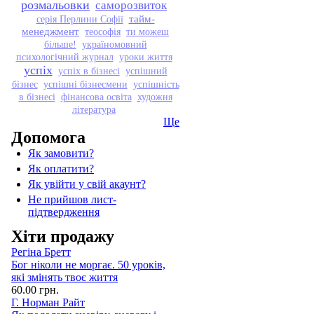
розмальовки
саморозвиток
тайм-
серія Перлини Софії
менеджмент
теософія
ти можеш
більше!
україномовний
психологічний журнал
уроки життя
успіх
успіх в бізнесі
успішний
бізнес
успішні бізнесмени
успішність
в бізнесі
фінансова освіта
художня
література
Ще
Допомога
Як замовити?
Як оплатити?
Як увійти у свій акаунт?
Не прийшов лист-
підтвердження
Хіти продажу
Регіна Бретт
Бог ніколи не моргає. 50 уроків,
які змінять твоє життя
60.00 грн.
Г. Норман Райт