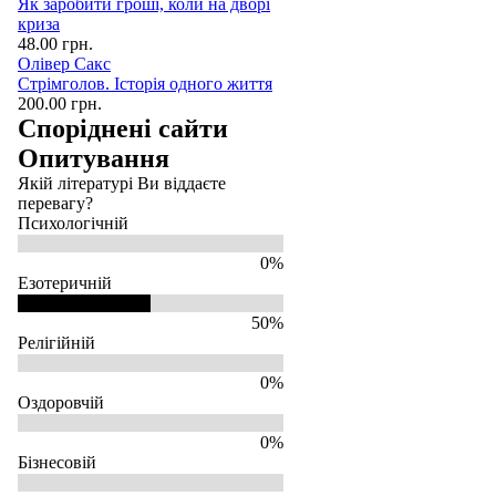
Як заробити гроші, коли на дворі
криза
48.00 грн.
Олівер Сакс
Стрімголов. Історія одного життя
200.00 грн.
Споріднені сайти
Опитування
Якій літературі Ви віддаєте
перевагу?
Психологічній
0%
Езотеричній
50%
Релігійній
0%
Оздоровчій
0%
Бізнесовій