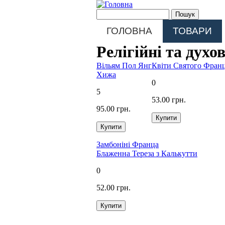
Перейти до основного матеріалу
Пошукова форма
Пошук
Main menu
ГОЛОВНА
ТОВАРИ
Релігійні та духо
Вільям Пол Янг
Квіти Святого Фран
Хижа
0
5
53.00 грн.
95.00 грн.
Замбоніні Франца
Блаженна Тереза з Калькутти
0
52.00 грн.