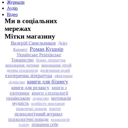
Журнали
Аудіо
Відео
Ми в соціальних
мережах
Мітки магазину
Валерій Синельников
Дейл
Роман Кушнір
Карнегі
Українське Реріхівське
Товариство
бізнес література
виховання дитини
виховання дітей
дитяча психологія
досягнення цілей
езотерична література
ефективне
книги для бізнесу
лідерство
книги для релаксу
книги з
езотерики
книги з психології
українською
мотивація
лідерство
мудрість
особисте зростання
практичні поради
притчі
психологічний журнал
психологічні поради
психологія
пізнання себе
успіху