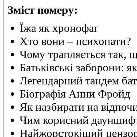
Зміст номеру:
Їжа як хронофаг
Хто вони – психопати?
Чому трапляється так, 
Батьківські заборони: я
Легендарний тандем бать
Біографія Анни Фройд
Як назбирати на відпоч
Чим корисний дауншиф
Найжорстокіший цензор