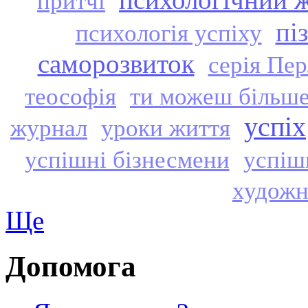
психологічний 
притчі
пі
психологія успіху
саморозвиток
серія Пе
теософія
ти можеш більше
успіх
журнал
уроки життя
успішні бізнесмени
успішн
художн
Ще
Допомога