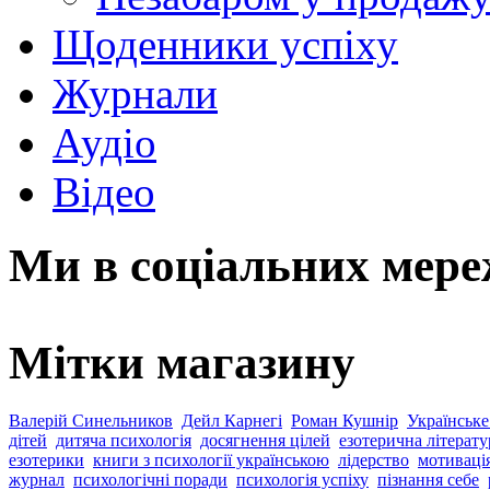
Щоденники успіху
Журнали
Аудіо
Відео
Ми в соціальних мер
Мітки магазину
Валерій Синельников
Дейл Карнегі
Роман Кушнір
Українське
дітей
дитяча психологія
досягнення цілей
езотерична літерату
езотерики
книги з психології українською
лідерство
мотиваці
журнал
психологічні поради
психологія успіху
пізнання себе