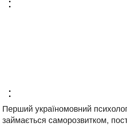
Перший україномовний психологі
займається саморозвитком, пості