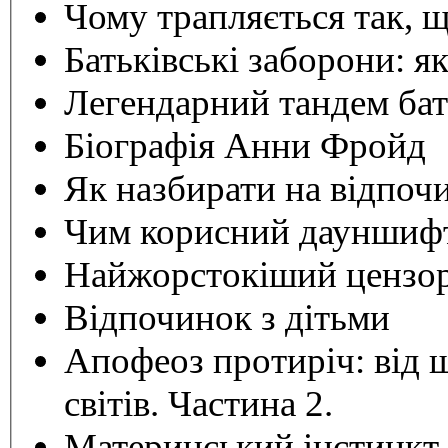
Чому трапляється так, 
Батьківські заборони: я
Легендарний тандем бать
Біографія Анни Фройд
Як назбирати на відпоч
Чим корисний дауншиф
Найжорстокіший цензор
Відпочинок з дітьми
Апофеоз протиріч: від 
світів. Частина 2.
Материнський інстинкт 