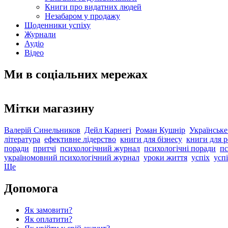
Книги про видатних людей
Незабаром у продажу
Щоденники успіху
Журнали
Аудіо
Відео
Ми в соціальних мережах
Мітки магазину
Валерій Синельников
Дейл Карнегі
Роман Кушнір
Українське
література
ефективне лідерство
книги для бізнесу
книги для р
поради
притчі
психологічний журнал
психологічні поради
пс
україномовний психологічний журнал
уроки життя
успіх
успі
Ще
Допомога
Як замовити?
Як оплатити?