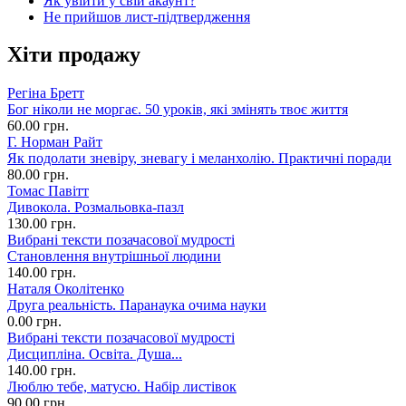
Як увійти у свій акаунт?
Не прийшов лист-підтвердження
Хіти продажу
Регіна Бретт
Бог ніколи не моргає. 50 уроків, які змінять твоє життя
60.00 грн.
Г. Норман Райт
Як подолати зневіру, зневагу і меланхолію. Практичні поради
80.00 грн.
Томас Павітт
Дивокола. Розмальовка-пазл
130.00 грн.
Вибрані тексти позачасової мудрості
Становлення внутрішньої людини
140.00 грн.
Наталя Околітенко
Друга реальність. Паранаука очима науки
0.00 грн.
Вибрані тексти позачасової мудрості
Дисципліна. Освіта. Душа...
140.00 грн.
Люблю тебе, матусю. Набір листівок
90.00 грн.