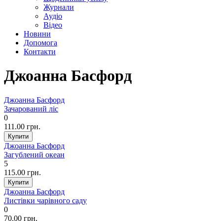
Журнали
Аудіо
Відео
Новини
Допомога
Контакти
Джоанна Басфорд
Джоанна Басфорд
Зачарований ліс
0
111.00 грн.
Джоанна Басфорд
Загублений океан
5
115.00 грн.
Джоанна Басфорд
Листівки чарівного саду
0
70.00 грн.