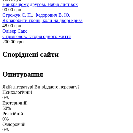
Найкращому другові. Набір листівок
90.00 грн.
Строжук С. П.
,
Федорович В. Ю.
Як заробити гроші, коли на дворі криза
48.00 грн.
Олівер Сакс
Стрімголов. Історія одного життя
200.00 грн.
Споріднені сайти
Опитування
Якій літературі Ви віддаєте перевагу?
Психологічній
0%
Езотеричній
50%
Релігійній
0%
Оздоровчій
0%