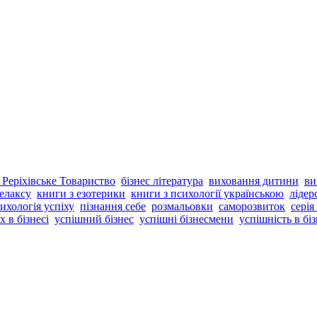
 Реріхівське Товариство
бізнес література
виховання дитини
ви
елаксу
книги з езотерики
книги з психології українською
лідер
ихологія успіху
пізнання себе
розмальовки
саморозвиток
серія
х в бізнесі
успішний бізнес
успішні бізнесмени
успішність в біз