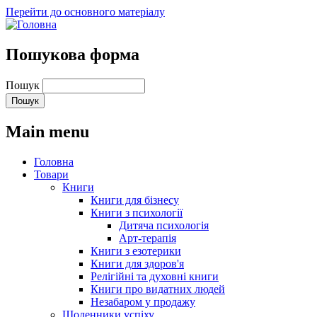
Перейти до основного матеріалу
Пошукова форма
Пошук
Main menu
Головна
Товари
Книги
Книги для бізнесу
Книги з психології
Дитяча психологія
Арт-терапія
Книги з езотерики
Книги для здоров'я
Релігійні та духовні книги
Книги про видатних людей
Незабаром у продажу
Щоденники успіху