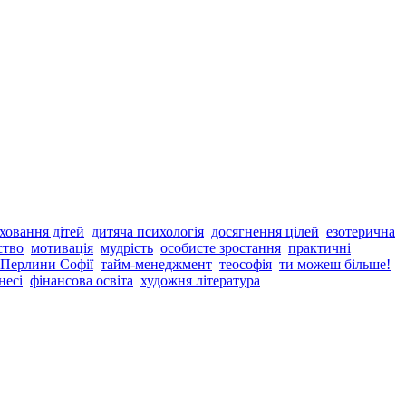
ховання дітей
дитяча психологія
досягнення цілей
езотерична
ство
мотивація
мудрість
особисте зростання
практичні
 Перлини Софії
тайм-менеджмент
теософія
ти можеш більше!
несі
фінансова освіта
художня література