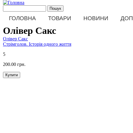
Перейти до основного матеріалу
Пошукова форма
Пошук
Main menu
ГОЛОВНА
ТОВАРИ
НОВИНИ
ДОП
Олівер Сакс
Олівер Сакс
Стрімголов. Історія одного життя
5
200.00 грн.