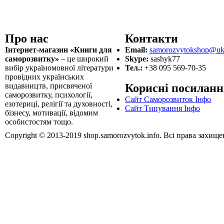
Про нас
Контакти
Інтернет-магазин «Книги для
Email:
samorozvytokshop@ukr
саморозвитку»
– це широкий
Skype:
sashyk77
вибір україномовної літератури
Тел.:
+38 095 569-70-35
провідних українських
видавництв, присвяченої
Корисні посиланн
саморозвитку, психології,
Сайт Саморозвиток Інфо
езотериці, релігії та духовності,
Сайт Типування Інфо
бізнесу, мотивації, відомим
особистостям тощо.
Copyright © 2013-2019 shop.samorozvytok.info. Всі права захище