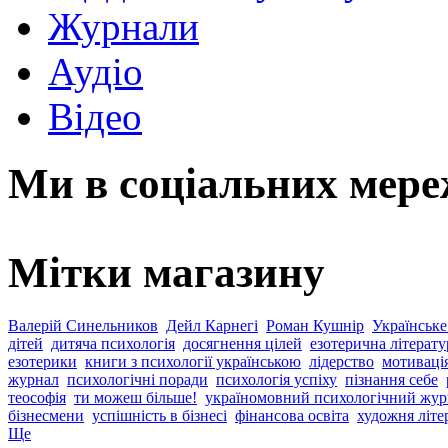
Журнали
Аудіо
Відео
Ми в соціальних мер
Мітки магазину
Валерій Синельников
Дейл Карнегі
Роман Кушнір
Українське
дітей
дитяча психологія
досягнення цілей
езотерична літерату
езотерики
книги з психології українською
лідерство
мотиваці
журнал
психологічні поради
психологія успіху
пізнання себе
теософія
ти можеш більше!
україномовний психологічний жур
бізнесмени
успішність в бізнесі
фінансова освіта
художня літе
Ще